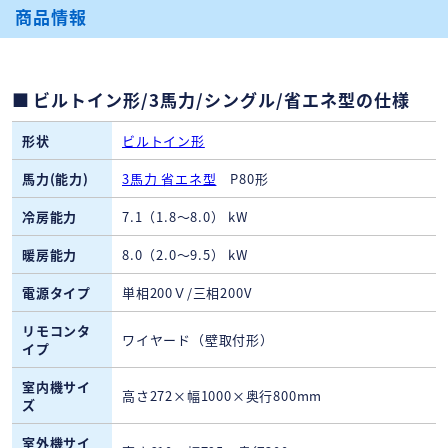
商品情報
ビルトイン形/3馬力/シングル/省エネ型の仕様
形状
ビルトイン形
馬力(能力)
3馬力 省エネ型
P80形
冷房能力
7.1（1.8～8.0） kW
暖房能力
8.0（2.0～9.5） kW
電源タイプ
単相200Ｖ/三相200V
リモコンタ
ワイヤード（壁取付形）
イプ
室内機サイ
高さ272×幅1000×奥行800mm
ズ
室外機サイ