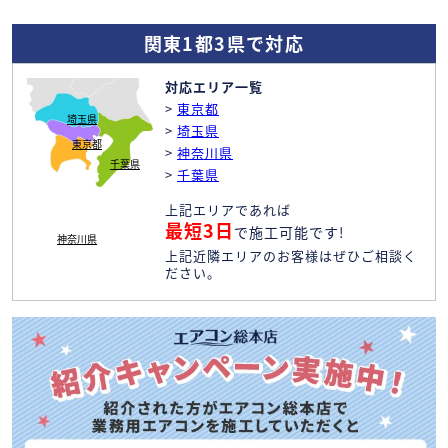
関東1都3県で対応
対応エリア一覧
>
東京都
埼玉県
>
埼玉県
東京都
>
神奈川県
千葉県
>
千葉県
上記エリアであれば
最短3日
で施工可能です!
神奈川県
上記近隣エリアのお客様はぜひご相談く
ださい。