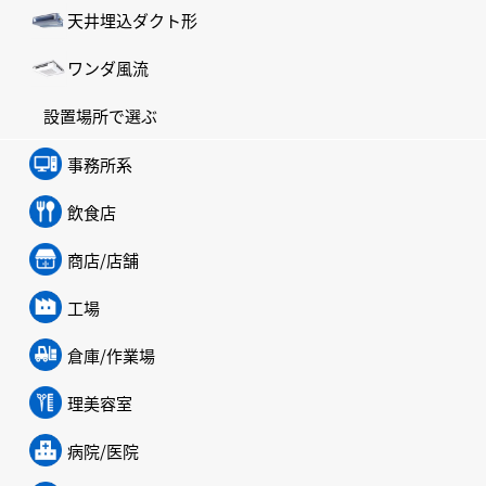
天井埋込ダクト形
ワンダ風流
設置場所で選ぶ
事務所系
飲食店
商店/店舗
工場
倉庫/作業場
理美容室
病院/医院