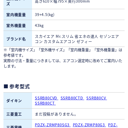
高さ610×幅795×奥行300mm
ズ
室内機重量
39+4.5(kg)
室外機重量
43kg
スカイエア Mr.スリム 省エネの達人 セゾンエア
ブランド名
コン カスタムエアコン ゼフィー
※「室内機サイズ」「室外機サイズ」「室内機重量」「室外機重量」は
参考値です。
実際の寸法・重量につきましては、エアコン選定時に改めてご案内いた
します。
参考型式
SSRB80CVD
SSRB80CTD
SSRB80CV
ダイキン
SSRB80CT
三菱重工
まだ投稿がありません。
PDZX-ZRMP80SG3
PDZX-ZRMP80G3
PDZ-
三菱電機