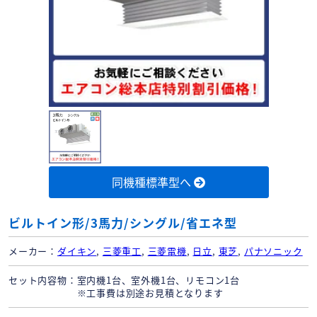
同機種標準型へ
ビルトイン形/3馬力/シングル/省エネ型
メーカー
ダイキン
,
三菱重工
,
三菱電機
,
日立
,
東芝
,
パナソニック
セット内容物
室内機1台、室外機1台、リモコン1台
※工事費は別途お見積となります