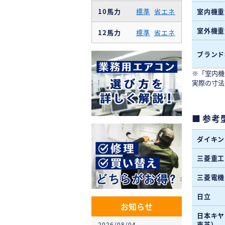
10馬力
標準
省エネ
室内機重
室外機重
12馬力
標準
省エネ
ブランド
※「室内機
実際の寸法
参考
ダイキン
三菱重工
三菱電機
日立
お知らせ
日本キヤ
東芝)
2026/08/04