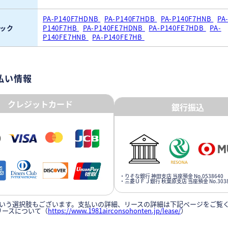
PA-P140F7HDNB
PA-P140F7HDB
PA-P140F7HNB
PA
ック
P140F7HB
PA-P140FE7HDNB
PA-P140FE7HDB
PA-
P140FE7HNB
PA-P140FE7HB
払い情報
クレジットカード
銀行振込
・りそな銀行 神田支店 当座預金 No.0538640
・三菱ＵＦＪ銀行 秋葉原支店 当座預金 No.3038
いう選択肢もございます。支払いの詳細、リースの詳細は下記ページをご覧
リースについて（
https://www.1981airconsohonten.jp/lease/
）