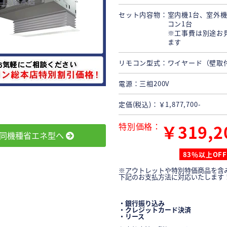
セット内容物
室内機1台、室外機
コン1台
※工事費は別途お
ます
リモコン型式
ワイヤード（壁取
電源
三相200V
定価(税込)
￥1,877,700-
特別価格
￥319,2
同機種省エネ型へ
83％以上OFF
※アウトレットや特別特価商品を含
下記のお支払方法に対応いたします
・銀行振り込み
・クレジットカード決済
・リース