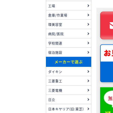
工場
倉庫/作業場
理美容室
病院/医院
学校関連
宿泊施設
メーカーで選ぶ
ダイキン
三菱重工
三菱電機
日立
日本キヤリア(旧:東芝)