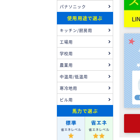
パナソニック
使用用途で選ぶ
キッチン/厨房用
工場用
学校用
農業用
中温用/低温用
寒冷地用
ビル用
馬力
で選ぶ