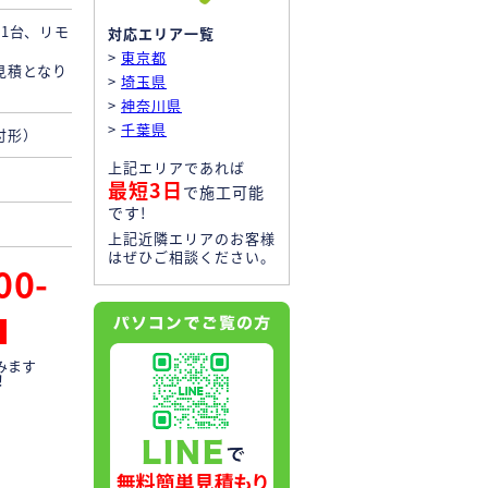
1台、リモ
対応エリア一覧
>
東京都
見積となり
>
埼玉県
>
神奈川県
>
千葉県
付形）
上記エリアであれば
最短3日
で施工可能
です!
上記近隣エリアのお客様
はぜひご相談ください。
00-
みます
！