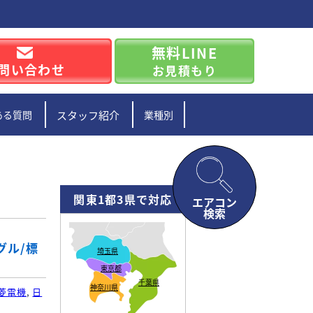
無料LINE
問い合わせ
お見積もり
ある質問
スタッフ紹介
業種別
関東1都3県で対応
エアコン
検索
グル/標
埼玉県
東京都
千葉県
神奈川県
菱電機
,
日