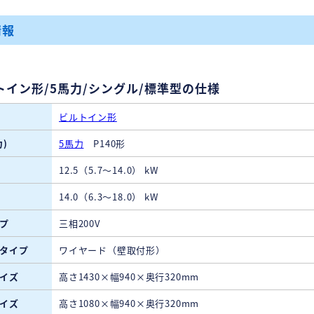
情報
トイン形/5馬力/シングル/標準型の仕様
ビルトイン形
)
5馬力
P140形
12.5（5.7～14.0） kW
14.0（6.3～18.0） kW
プ
三相200V
タイプ
ワイヤード（壁取付形）
イズ
高さ1430×幅940×奥行320mm
イズ
高さ1080×幅940×奥行320mm