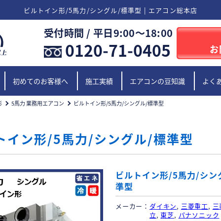
ビルトイン形/5馬力/シングル/標準型 | エアコン総本店
受付時間 / 平日9:00〜18:00
0120-71-0405
お
初めてのお客様へ
施工実績
エアコンの豆知識
よく
形
5馬力 業務用エアコン
ビルトイン形/5馬力/シングル/標準型
トイン形/5馬力/シングル/標準型
ビルトイン形/5馬力/シン
準型
メーカー
ダイキン
,
三菱重工
,
三
立
,
東芝
,
パナソニック