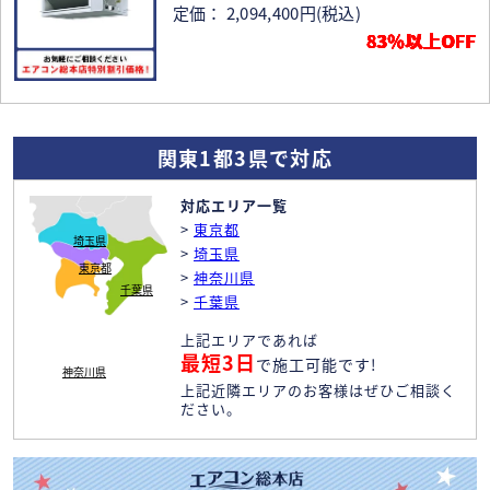
定価： 2,094,400円
(税込)
83％以上OFF
関東1都3県で対応
対応エリア一覧
>
東京都
埼玉県
>
埼玉県
東京都
>
神奈川県
千葉県
>
千葉県
上記エリアであれば
最短3日
で施工可能です!
神奈川県
上記近隣エリアのお客様はぜひご相談く
ださい。