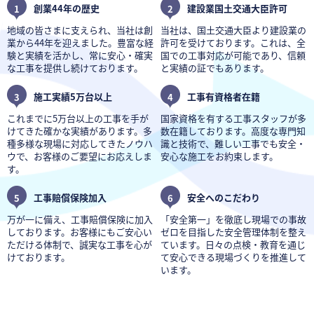
1
創業44年の歴史
2
建設業国土交通大臣許可
地域の皆さまに支えられ、当社は創
当社は、国土交通大臣より建設業の
業から44年を迎えました。豊富な経
許可を受けております。これは、全
験と実績を活かし、常に安心・確実
国での工事対応が可能であり、信頼
な工事を提供し続けております。
と実績の証でもあります。
3
施工実績5万台以上
4
工事有資格者在籍
これまでに5万台以上の工事を手が
国家資格を有する工事スタッフが多
けてきた確かな実績があります。多
数在籍しております。高度な専門知
種多様な現場に対応してきたノウハ
識と技術で、難しい工事でも安全・
ウで、お客様のご要望にお応えしま
安心な施工をお約束します。
す。
5
工事賠償保険加入
6
安全へのこだわり
万が一に備え、工事賠償保険に加入
「安全第一」を徹底し現場での事故
しております。お客様にもご安心い
ゼロを目指した安全管理体制を整え
ただける体制で、誠実な工事を心が
ています。日々の点検・教育を通じ
けております。
て安心できる現場づくりを推進して
います。