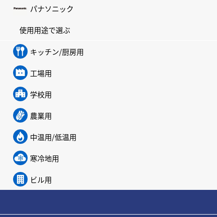
パナソニック
使用用途で選ぶ
キッチン/厨房用
工場用
学校用
農業用
中温用/低温用
寒冷地用
ビル用