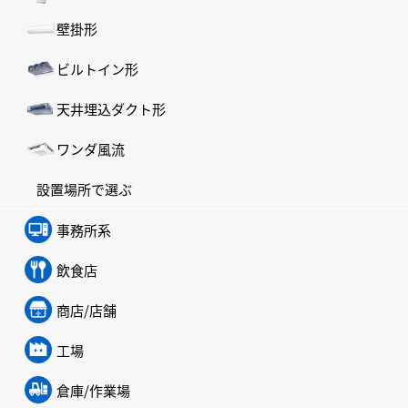
壁掛形
ビルトイン形
天井埋込ダクト形
ワンダ風流
設置場所で選ぶ
事務所系
飲食店
商店/店舗
工場
倉庫/作業場