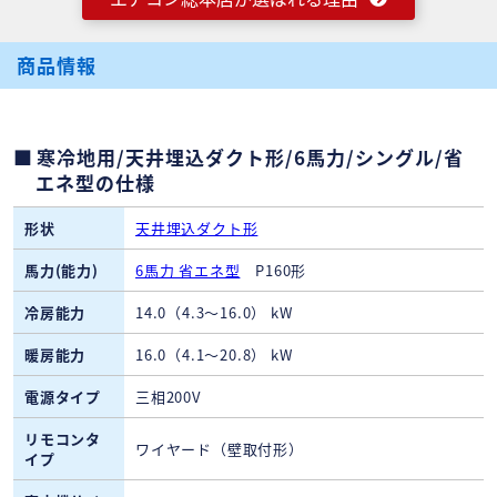
商品情報
寒冷地用/天井埋込ダクト形/6馬力/シングル/省
エネ型の仕様
形状
天井埋込ダクト形
馬力(能力)
6馬力 省エネ型
P160形
冷房能力
14.0（4.3～16.0） kW
暖房能力
16.0（4.1～20.8） kW
電源タイプ
三相200V
リモコンタ
ワイヤード（壁取付形）
イプ