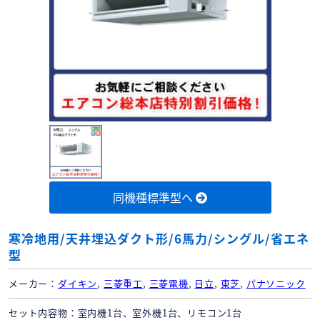
同機種標準型へ
寒冷地用/天井埋込ダクト形/6馬力/シングル/省エネ
型
メーカー
ダイキン
,
三菱重工
,
三菱電機
,
日立
,
東芝
,
パナソニック
セット内容物
室内機1台、室外機1台、リモコン1台