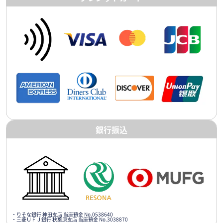
銀行振込
・りそな銀行 神田支店 当座預金 No.0538640
・三菱ＵＦＪ銀行 秋葉原支店 当座預金 No.3038870