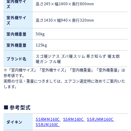
室内機サイ
高さ245×幅1400×奥行800mm
ズ
室外機サイ
高さ1430×幅940×奥行320mm
ズ
室内機重量
50kg
室外機重量
125kg
スゴ暖ジアス ズバ暖スリム 寒さ知らず 暖太朗
ブランド名
暖ガン フル暖
※「室内機サイズ」「室外機サイズ」「室内機重量」「室外機重量」は
参考値です。
実際の寸法・重量につきましては、エアコン選定時に改めてご案内いた
します。
参考型式
SSRMM160C
SSRM160C
SSRJMM160C
ダイキン
SSRJM160C