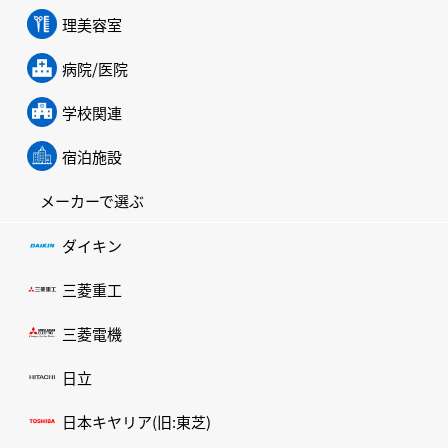
理美容室
病院/医院
学校関連
宿泊施設
メーカーで選ぶ
ダイキン
三菱重工
三菱電機
日立
日本キヤリア(旧:東芝)