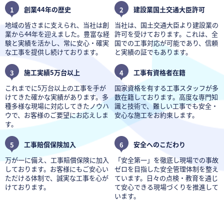
1
創業44年の歴史
2
建設業国土交通大臣許可
地域の皆さまに支えられ、当社は創
当社は、国土交通大臣より建設業の
業から44年を迎えました。豊富な経
許可を受けております。これは、全
験と実績を活かし、常に安心・確実
国での工事対応が可能であり、信頼
な工事を提供し続けております。
と実績の証でもあります。
3
施工実績5万台以上
4
工事有資格者在籍
これまでに5万台以上の工事を手が
国家資格を有する工事スタッフが多
けてきた確かな実績があります。多
数在籍しております。高度な専門知
種多様な現場に対応してきたノウハ
識と技術で、難しい工事でも安全・
ウで、お客様のご要望にお応えしま
安心な施工をお約束します。
す。
5
工事賠償保険加入
6
安全へのこだわり
万が一に備え、工事賠償保険に加入
「安全第一」を徹底し現場での事故
しております。お客様にもご安心い
ゼロを目指した安全管理体制を整え
ただける体制で、誠実な工事を心が
ています。日々の点検・教育を通じ
けております。
て安心できる現場づくりを推進して
います。