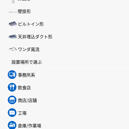
壁掛形
ビルトイン形
天井埋込ダクト形
ワンダ風流
設置場所で選ぶ
事務所系
飲食店
商店/店舗
工場
倉庫/作業場