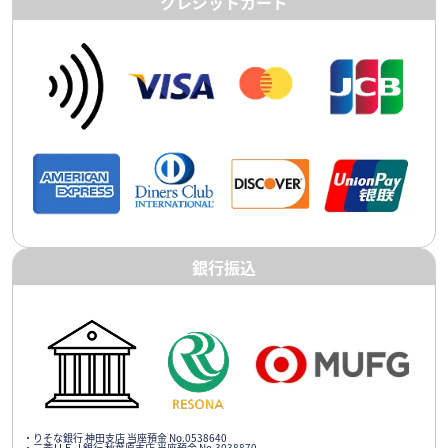
クレジットカード
銀行振込
・りそな銀行 神田支店 当座預金 No.0538640
・三菱ＵＦＪ銀行 秋葉原支店 当座預金 No.3038870