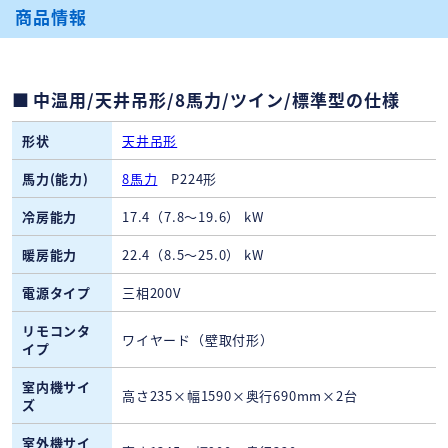
商品情報
中温用/天井吊形/8馬力/ツイン/標準型の仕様
形状
天井吊形
馬力(能力)
8馬力
P224形
冷房能力
17.4（7.8～19.6） kW
暖房能力
22.4（8.5～25.0） kW
電源タイプ
三相200V
リモコンタ
ワイヤード（壁取付形）
イプ
室内機サイ
高さ235×幅1590×奥行690mm×2台
ズ
室外機サイ