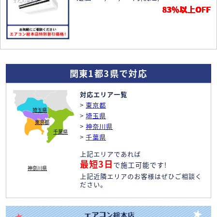
83％以上OFF
関東1都3県で対応
対応エリア一覧
>
東京都
埼玉県
>
埼玉県
東京都
>
神奈川県
千葉県
>
千葉県
上記エリアであれば
最短3日
で施工可能です!
神奈川県
上記近隣エリアのお客様はぜひご相談く
ださい。