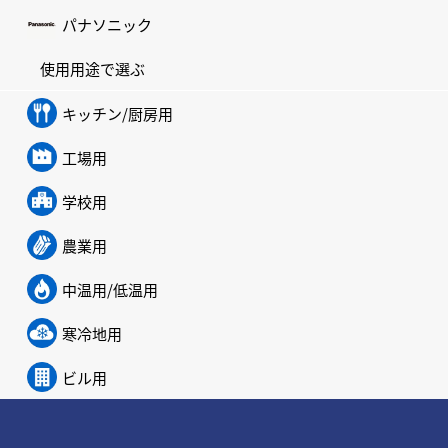
パナソニック
使用用途で選ぶ
キッチン/厨房用
工場用
学校用
農業用
中温用/低温用
寒冷地用
ビル用