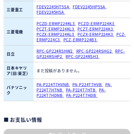
FDEV2245HT5SA
FDEV2245HP5SA
三菱重工
FDEV2245H5A
PCZD-ERMP224KL3
PCZD-ERMP224K3
PCZT-ERMP224KL3
PCZT-ERMP224K3
三菱電機
PCZX-ERMP224KL3
PCZX-ERMP224K3
PCZ-
ERMP224C3
PCZ-ERMP224B3
RPC-GP224RSHW2
RPC-GP224RSHG2
RPC-
日立
GP224RSHP2
RPC-GP224RSH3
日本キヤリ
まだ投稿がありません。
ア(旧:東芝)
PA-P224T7HVNB
PA-P224T7HVB
PA-
パナソニッ
P224T7HTNB
PA-P224T7HTB
PA-
ク
P224T7HDNB
PA-P224T7HDB
お支払い情報