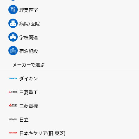
理美容室
病院/医院
学校関連
宿泊施設
メーカーで選ぶ
ダイキン
三菱重工
三菱電機
日立
日本キヤリア(旧:東芝)