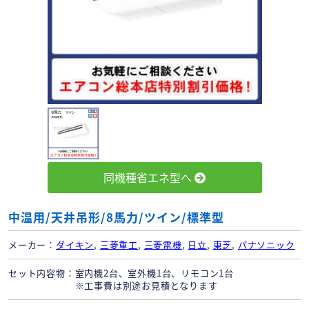
同機種省エネ型へ
中温用/天井吊形/8馬力/ツイン/標準型
メーカー
ダイキン
,
三菱重工
,
三菱電機
,
日立
,
東芝
,
パナソニック
セット内容物
室内機2台、室外機1台、リモコン1台
※工事費は別途お見積となります