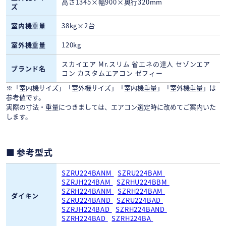
高さ1345×幅900×奥行320mm
ズ
室内機重量
38kg×2台
室外機重量
120kg
スカイエア Mr.スリム 省エネの達人 セゾンエア
ブランド名
コン カスタムエアコン ゼフィー
※「室内機サイズ」「室外機サイズ」「室内機重量」「室外機重量」は
参考値です。
実際の寸法・重量につきましては、エアコン選定時に改めてご案内いた
します。
参考型式
SZRU224BANM
SZRU224BAM
SZRJH224BAM
SZRHU224BBM
SZRH224BANM
SZRH224BAM
ダイキン
SZRU224BAND
SZRU224BAD
SZRJH224BAD
SZRH224BAND
SZRH224BAD
SZRH224BA