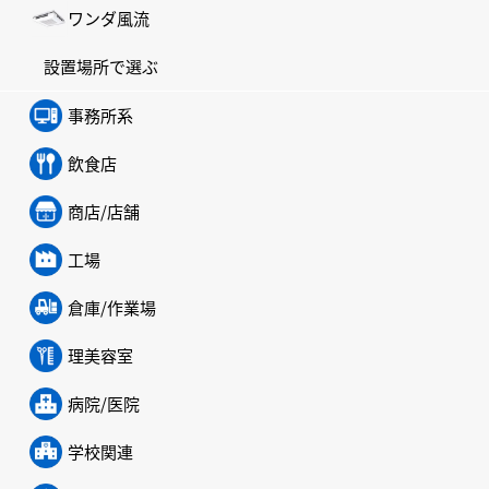
ワンダ風流
設置場所で選ぶ
事務所系
飲食店
商店/店舗
工場
倉庫/作業場
理美容室
病院/医院
学校関連