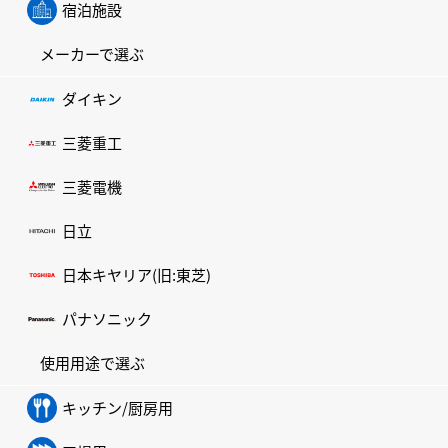
宿泊施設
メーカーで選ぶ
ダイキン
三菱重工
三菱電機
日立
日本キヤリア(旧:東芝)
パナソニック
使用用途で選ぶ
キッチン/厨房用