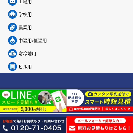
工場用
学校用
農業用
中温用/低温用
寒冷地用
ビル用
業務用エアコンを探すTOP
お見積もりお問い合わせ
初めてのお客様へ
施工実績