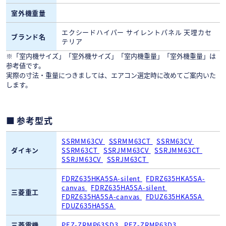
室外機重量
エクシードハイパー サイレントパネル 天埋カセ
ブランド名
テリア
※「室内機サイズ」「室外機サイズ」「室内機重量」「室外機重量」は
参考値です。
実際の寸法・重量につきましては、エアコン選定時に改めてご案内いた
します。
参考型式
SSRMM63CV
SSRMM63CT
SSRM63CV
ダイキン
SSRM63CT
SSRJMM63CV
SSRJMM63CT
SSRJM63CV
SSRJM63CT
FDRZ635HKA5SA-silent
FDRZ635HKA5SA-
canvas
FDRZ635HA5SA-silent
三菱重工
FDRZ635HA5SA-canvas
FDUZ635HKA5SA
FDUZ635HA5SA
三菱電機
PEZ-ZRMP63SD3
PEZ-ZRMP63D3