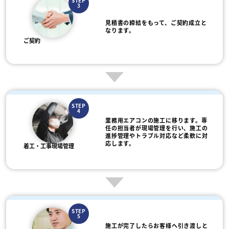
STEP
3
見積書の締結をもって、ご契約成立と
なります。
ご契約
STEP
4
業務用エアコンの施工に移ります。専
任の担当者が現場管理を行い、施工の
進捗管理やトラブル対応など柔軟に対
応します。
着工・工事現場管理
STEP
5
施工が完了したらお客様へ引き渡しと