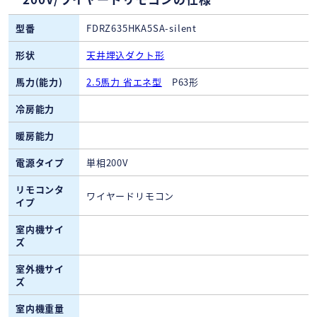
型番
FDRZ635HKA5SA-silent
形状
天井埋込ダクト形
馬力(能力)
2.5馬力 省エネ型
P63形
冷房能力
暖房能力
電源タイプ
単相200V
リモコンタ
ワイヤードリモコン
イプ
室内機サイ
ズ
室外機サイ
ズ
室内機重量