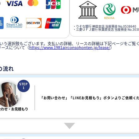
・りそな銀行 神田支店 当座預金 No.0538640
・三菱ＵＦＪ銀行 秋葉原支店 当座預金 No.3038
いう選択肢もございます。支払いの詳細、リースの詳細は下記ページをご覧
リースについて（
https://www.1981airconsohonten.jp/lease/
）
の流れ
STEP
1
「お問い合わせ」「LINEお見積もり」ボタンよりご依頼く
合わせ・お見積もり