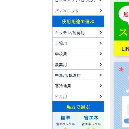
パナソニック
使用用途で選ぶ
キッチン/厨房用
工場用
学校用
農業用
中温用/低温用
寒冷地用
ビル用
馬力
で選ぶ