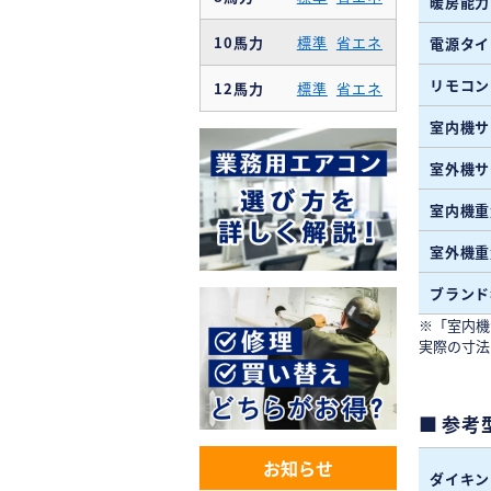
暖房能力
10馬力
標準
省エネ
電源タイ
リモコン
12馬力
標準
省エネ
室内機サ
室外機サ
室内機重
室外機重
ブランド
※「室内機
実際の寸法
参考
お知らせ
ダイキン