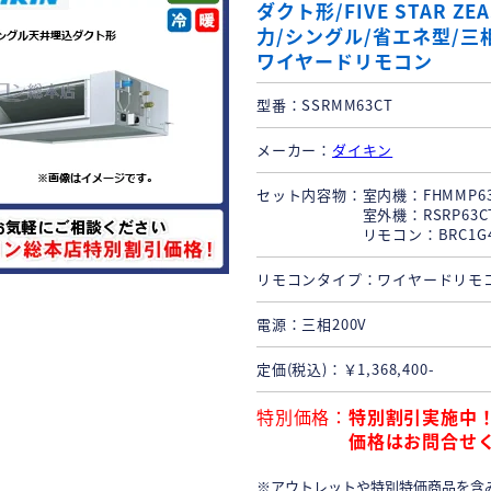
ダクト形/FIVE STAR ZEA
力/シングル/省エネ型/三相
ワイヤードリモコン
型番
SSRMM63CT
メーカー
ダイキン
セット内容物
室内機：FHMMP63F
室外機：RSRP63CT
リモコン：BRC1G4 
リモコンタイプ
ワイヤードリモ
電源
三相200V
定価(税込)
￥1,368,400-
特別価格
特別割引実施中
価格はお問合せ
※アウトレットや特別特価商品を含