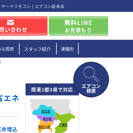
/ワイヤードリモコン | エアコン総本店
無料LINE
問い合わせ
お見積もり
ある質問
スタッフ紹介
業種別
型
エアコン
関東1都3県で対応
検索
/省エネ
埼玉県
東京都
千葉県
神奈川県
/天井埋込