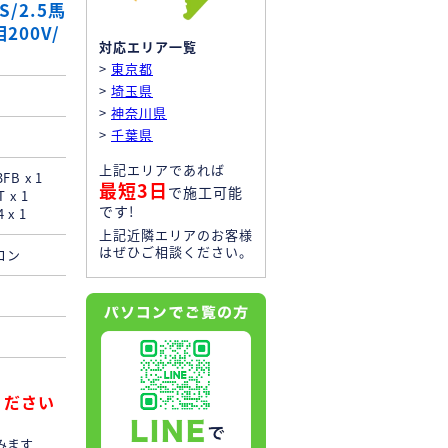
S/2.5馬
200V/
対応エリア一覧
>
東京都
>
埼玉県
>
神奈川県
>
千葉県
上記エリアであれば
B x 1
最短3日
で施工可能
 x 1
です!
x 1
上記近隣エリアのお客様
はぜひご相談ください。
コン
！
ください
みます