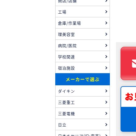
商店/店舗
工場
倉庫/作業場
理美容室
病院/医院
学校関連
宿泊施設
メーカーで選ぶ
ダイキン
三菱重工
三菱電機
日立
日本キヤリア(旧:東芝)