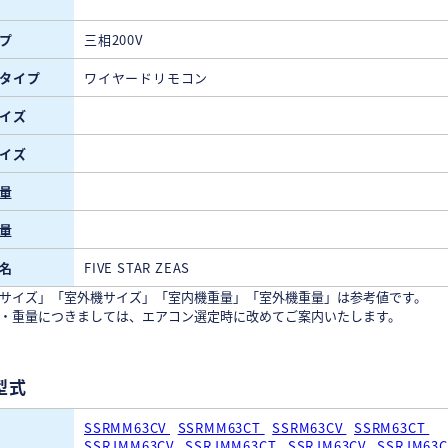
プ
三相200V
タイプ
ワイヤードリモコン
イズ
イズ
量
量
名
FIVE STAR ZEAS
サイズ」「室外機サイズ」「室内機重量」「室外機重量」は参考値です。
・重量につきましては、エアコン選定時に改めてご案内いたします。
型式
SSRMM63CV
SSRMM63CT
SSRM63CV
SSRM63CT
SSRJMM63CV
SSRJMM63CT
SSRJM63CV
SSRJM63