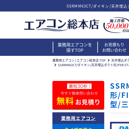
SSRMM63CT/ダイキン/天井埋込
業務用エアコンを
お見積もり
探すTOP
お問い合わせ
業務用エアコン | エアコン総本店 TOP
天井埋込ダ
SSRMM63CT/ダイキン/天井埋込ダクト形/FIVE S
SS
形/F
型/
業務用エアコン