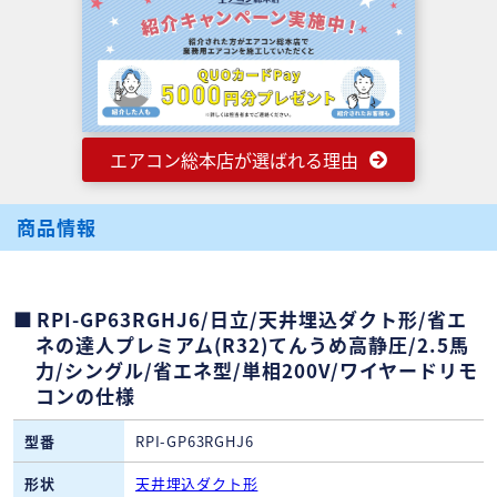
エアコン総本店が選ばれる理由
商品情報
RPI-GP63RGHJ6/日立/天井埋込ダクト形/省エ
ネの達人プレミアム(R32)てんうめ高静圧/2.5馬
力/シングル/省エネ型/単相200V/ワイヤードリモ
コンの仕様
型番
RPI-GP63RGHJ6
形状
天井埋込ダクト形