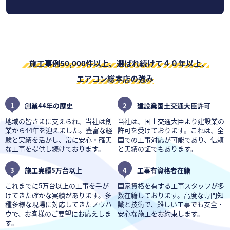
施工事例50,000件以上、選ばれ続けて４０年以上、
エアコン総本店の強み
1
創業44年の歴史
2
建設業国土交通大臣許可
地域の皆さまに支えられ、当社は創
当社は、国土交通大臣より建設業の
業から44年を迎えました。豊富な経
許可を受けております。これは、全
験と実績を活かし、常に安心・確実
国での工事対応が可能であり、信頼
な工事を提供し続けております。
と実績の証でもあります。
3
施工実績5万台以上
4
工事有資格者在籍
これまでに5万台以上の工事を手が
国家資格を有する工事スタッフが多
けてきた確かな実績があります。多
数在籍しております。高度な専門知
種多様な現場に対応してきたノウハ
識と技術で、難しい工事でも安全・
ウで、お客様のご要望にお応えしま
安心な施工をお約束します。
す。