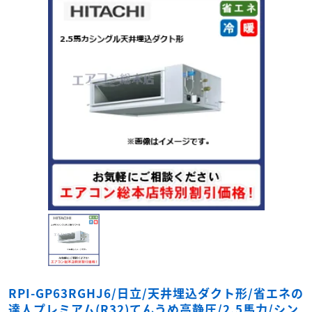
RPI-GP63RGHJ6/日立/天井埋込ダクト形/省エネの
達人プレミアム(R32)てんうめ高静圧/2.5馬力/シン