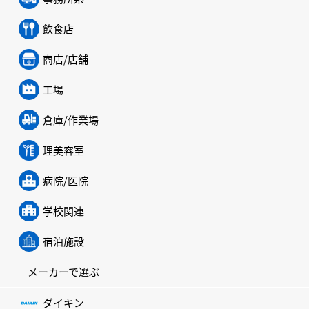
飲食店
商店/店舗
工場
倉庫/作業場
理美容室
病院/医院
学校関連
宿泊施設
メーカーで選ぶ
ダイキン