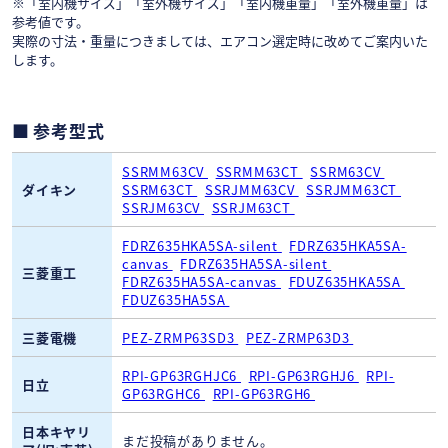
※「室内機サイズ」「室外機サイズ」「室内機重量」「室外機重量」は
参考値です。
実際の寸法・重量につきましては、エアコン選定時に改めてご案内いた
します。
参考型式
SSRMM63CV
SSRMM63CT
SSRM63CV
ダイキン
SSRM63CT
SSRJMM63CV
SSRJMM63CT
SSRJM63CV
SSRJM63CT
FDRZ635HKA5SA-silent
FDRZ635HKA5SA-
canvas
FDRZ635HA5SA-silent
三菱重工
FDRZ635HA5SA-canvas
FDUZ635HKA5SA
FDUZ635HA5SA
三菱電機
PEZ-ZRMP63SD3
PEZ-ZRMP63D3
RPI-GP63RGHJC6
RPI-GP63RGHJ6
RPI-
日立
GP63RGHC6
RPI-GP63RGH6
日本キヤリ
まだ投稿がありません。