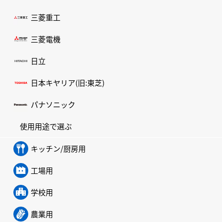
三菱重工
三菱電機
日立
日本キヤリア(旧:東芝)
パナソニック
使用用途で選ぶ
キッチン/厨房用
工場用
学校用
農業用