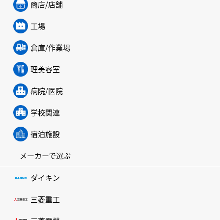
商店/店舗
工場
倉庫/作業場
理美容室
病院/医院
学校関連
宿泊施設
メーカーで選ぶ
ダイキン
三菱重工