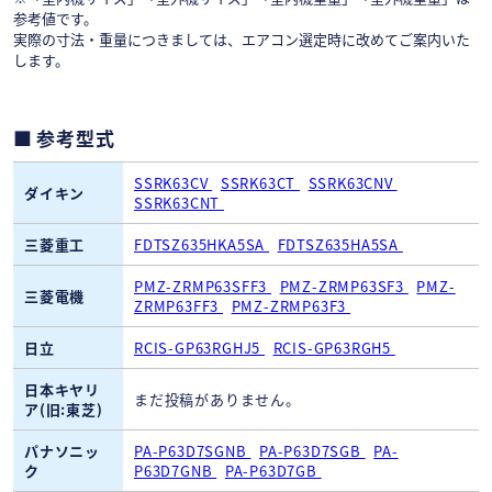
参考値です。
実際の寸法・重量につきましては、エアコン選定時に改めてご案内いた
します。
参考型式
SSRK63CV
SSRK63CT
SSRK63CNV
ダイキン
SSRK63CNT
三菱重工
FDTSZ635HKA5SA
FDTSZ635HA5SA
PMZ-ZRMP63SFF3
PMZ-ZRMP63SF3
PMZ-
三菱電機
ZRMP63FF3
PMZ-ZRMP63F3
日立
RCIS-GP63RGHJ5
RCIS-GP63RGH5
日本キヤリ
まだ投稿がありません。
ア(旧:東芝)
パナソニッ
PA-P63D7SGNB
PA-P63D7SGB
PA-
ク
P63D7GNB
PA-P63D7GB