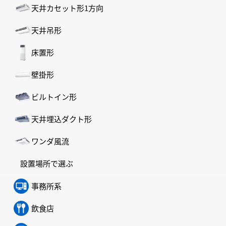
天井カセット形1方向
天井吊形
床置形
壁掛形
ビルトイン形
天井埋込ダクト形
ワンダ風流
設置場所で選ぶ
事務所系
飲食店