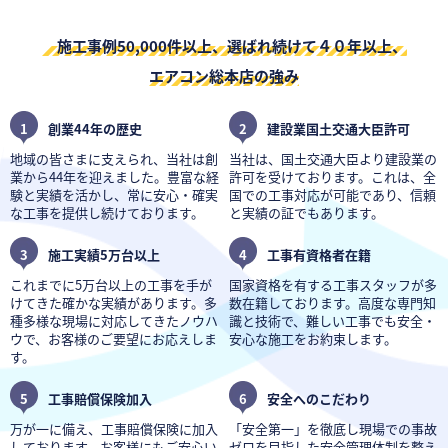
施工事例50,000件以上、選ばれ続けて４０年以上、
エアコン総本店の強み
1
創業44年の歴史
2
建設業国土交通大臣許可
地域の皆さまに支えられ、当社は創
当社は、国土交通大臣より建設業の
業から44年を迎えました。豊富な経
許可を受けております。これは、全
験と実績を活かし、常に安心・確実
国での工事対応が可能であり、信頼
な工事を提供し続けております。
と実績の証でもあります。
3
施工実績5万台以上
4
工事有資格者在籍
これまでに5万台以上の工事を手が
国家資格を有する工事スタッフが多
けてきた確かな実績があります。多
数在籍しております。高度な専門知
種多様な現場に対応してきたノウハ
識と技術で、難しい工事でも安全・
ウで、お客様のご要望にお応えしま
安心な施工をお約束します。
す。
5
工事賠償保険加入
6
安全へのこだわり
万が一に備え、工事賠償保険に加入
「安全第一」を徹底し現場での事故
しております。お客様にもご安心い
ゼロを目指した安全管理体制を整え