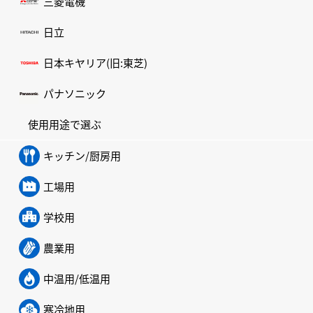
三菱電機
日立
日本キヤリア(旧:東芝)
パナソニック
使用用途で選ぶ
キッチン/厨房用
工場用
学校用
農業用
中温用/低温用
寒冷地用