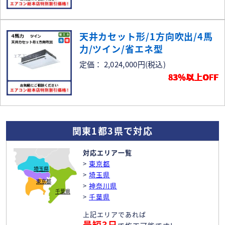
天井カセット形/1方向吹出/4馬
力/ツイン/省エネ型
定価： 2,024,000円
(税込)
83％以上OFF
関東1都3県で対応
対応エリア一覧
>
東京都
埼玉県
>
埼玉県
東京都
>
神奈川県
千葉県
>
千葉県
上記エリアであれば
最短3日