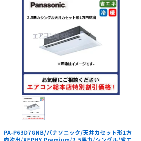
PA-P63D7GNB/パナソニック/天井カセット形1方
向吹出/XEPHY Premium/2.5馬力/シングル/省エ