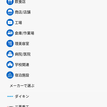
飲食店
商店/店舗
工場
倉庫/作業場
理美容室
病院/医院
学校関連
宿泊施設
メーカーで選ぶ
ダイキン
三菱重工