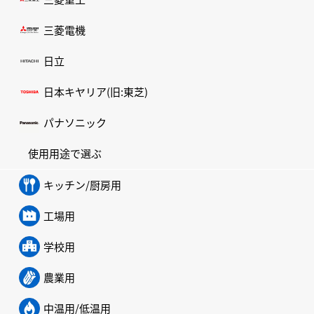
三菱電機
日立
日本キヤリア(旧:東芝)
パナソニック
使用用途で選ぶ
キッチン/厨房用
工場用
学校用
農業用
中温用/低温用