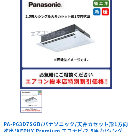
PA-P63D7SGB/パナソニック/天井カセット形1方向
吹出/XEPHY Premium エコナビ/2.5馬力/シング