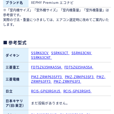
ブランド名
XEPHY Premium エコナビ
※「室内機サイズ」「室外機サイズ」「室内機重量」「室外機重量」は
参考値です。
実際の寸法・重量につきましては、エアコン選定時に改めてご案内いた
します。
参考型式
SSRK63CV
SSRK63CT
SSRK63CNV
ダイキン
SSRK63CNT
三菱重工
FDTSZ635HKA5SA
FDTSZ635HA5SA
PMZ-ZRMP63SFF3
PMZ-ZRMP63SF3
PMZ-
三菱電機
ZRMP63FF3
PMZ-ZRMP63F3
日立
RCIS-GP63RGHJ5
RCIS-GP63RGH5
日本キヤリ
まだ投稿がありません。
ア(旧:東芝)