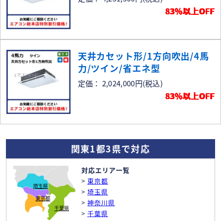
83％以上OFF
天井カセット形/1方向吹出/4馬
力/ツイン/省エネ型
定価： 2,024,000円
(税込)
83％以上OFF
関東1都3県で対応
対応エリア一覧
>
東京都
埼玉県
>
埼玉県
東京都
>
神奈川県
千葉県
>
千葉県