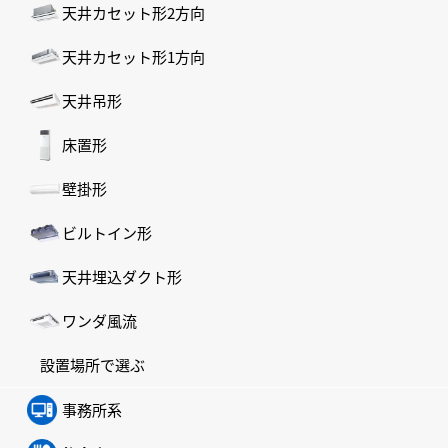
天井カセット形2方向
天井カセット形1方向
天井吊形
床置形
壁掛形
ビルトイン形
天井埋込ダクト形
ワンダ風流
設置場所で選ぶ
事務所系