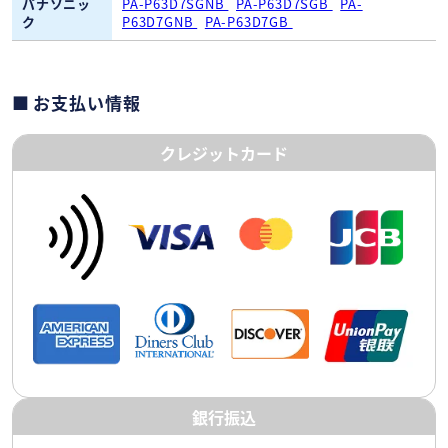
パナソニッ
PA-P63D7SGNB
PA-P63D7SGB
PA-
ク
P63D7GNB
PA-P63D7GB
お支払い情報
クレジットカード
銀行振込