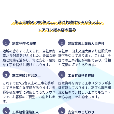
施工事例50,000件以上、選ばれ続けて４０年以上、
エアコン総本店の強み
1
創業44年の歴史
2
建設業国土交通大臣許可
地域の皆さまに支えられ、当社は創
当社は、国土交通大臣より建設業の
業から44年を迎えました。豊富な経
許可を受けております。これは、全
験と実績を活かし、常に安心・確実
国での工事対応が可能であり、信頼
な工事を提供し続けております。
と実績の証でもあります。
3
施工実績5万台以上
4
工事有資格者在籍
これまでに5万台以上の工事を手が
国家資格を有する工事スタッフが多
けてきた確かな実績があります。多
数在籍しております。高度な専門知
種多様な現場に対応してきたノウハ
識と技術で、難しい工事でも安全・
ウで、お客様のご要望にお応えしま
安心な施工をお約束します。
す。
5
工事賠償保険加入
6
安全へのこだわり