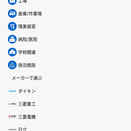
工場
倉庫/作業場
理美容室
病院/医院
学校関連
宿泊施設
メーカーで選ぶ
ダイキン
三菱重工
三菱電機
日立