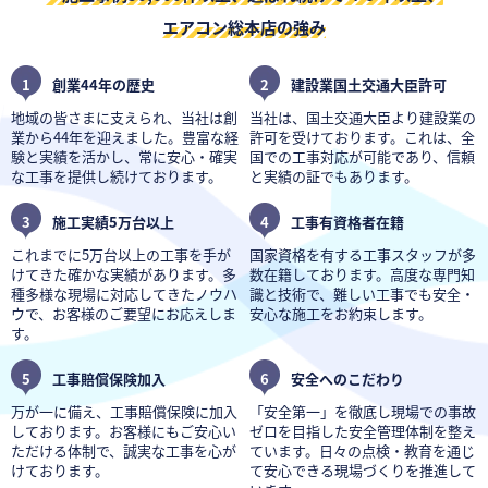
エアコン総本店の強み
1
創業44年の歴史
2
建設業国土交通大臣許可
地域の皆さまに支えられ、当社は創
当社は、国土交通大臣より建設業の
業から44年を迎えました。豊富な経
許可を受けております。これは、全
験と実績を活かし、常に安心・確実
国での工事対応が可能であり、信頼
な工事を提供し続けております。
と実績の証でもあります。
3
施工実績5万台以上
4
工事有資格者在籍
これまでに5万台以上の工事を手が
国家資格を有する工事スタッフが多
けてきた確かな実績があります。多
数在籍しております。高度な専門知
種多様な現場に対応してきたノウハ
識と技術で、難しい工事でも安全・
ウで、お客様のご要望にお応えしま
安心な施工をお約束します。
す。
5
工事賠償保険加入
6
安全へのこだわり
万が一に備え、工事賠償保険に加入
「安全第一」を徹底し現場での事故
しております。お客様にもご安心い
ゼロを目指した安全管理体制を整え
ただける体制で、誠実な工事を心が
ています。日々の点検・教育を通じ
けております。
て安心できる現場づくりを推進して