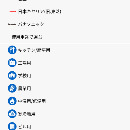
日本キヤリア(旧:東芝)
パナソニック
使用用途で選ぶ
キッチン/厨房用
工場用
学校用
農業用
中温用/低温用
寒冷地用
ビル用