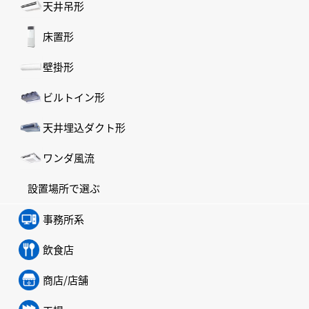
天井吊形
床置形
壁掛形
ビルトイン形
天井埋込ダクト形
ワンダ風流
設置場所で選ぶ
事務所系
飲食店
商店/店舗