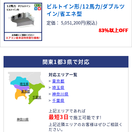
ビルトイン形/12馬力/ダブルツ
イン/省エネ型
定価： 5,051,200円
(税込)
83％以上OFF
関東1都3県で対応
対応エリア一覧
>
東京都
埼玉県
>
埼玉県
東京都
>
神奈川県
千葉県
>
千葉県
上記エリアであれば
最短3日
で施工可能です!
神奈川県
上記近隣エリアのお客様はぜひご相談く
ださい。