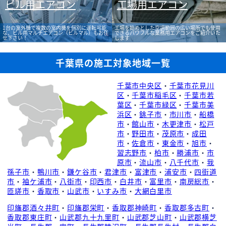
ビル用エアコン
工場用エアコン
1台の室外機で複数の室内機を個別に運転可能
工場を始めとした空調範囲の広い場所でも使用
な、ビル用マルチエアコン（ビルマル）もお任
できるパワフルな業務用エアコンをご紹介いた
せ下さい！
します
千葉県の施工対象地域一覧
千葉市中央区
・
千葉市花見川
区
・
千葉市稲毛区
・
千葉市若
葉区
・
千葉市緑区
・
千葉市美
浜区
・
銚子市
・
市川市
・
船橋
市
・
館山市
・
木更津市
・
松戸
市
・
野田市
・
茂原市
・
成田
市
・
佐倉市
・
東金市
・
旭市
・
習志野市
・
柏市
・
勝浦市
・
市
原市
・
流山市
・
八千代市
・
我
孫子市
・
鴨川市
・
鎌ケ谷市
・
君津市
・
富津市
・
浦安市
・
四街道
市
・
袖ケ浦市
・
八街市
・
印西市
・
白井市
・
富里市
・
南房総市
・
匝瑳市
・
香取市
・
山武市
・
いすみ市
・
大網白里市
印旛郡酒々井町
・
印旛郡栄町
・
香取郡神崎町
・
香取郡多古町
・
香取郡東庄町
・
山武郡九十九里町
・
山武郡芝山町
・
山武郡横芝