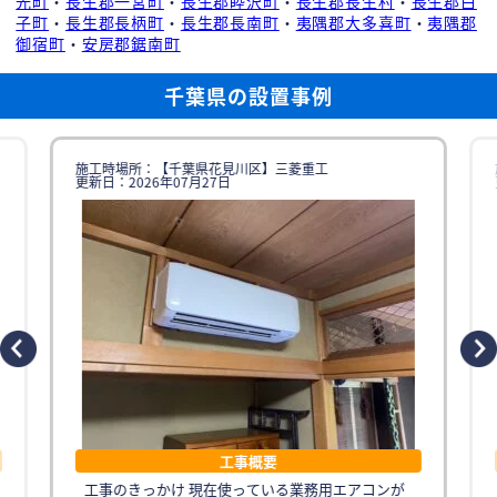
光町
・
長生郡一宮町
・
長生郡睦沢町
・
長生郡長生村
・
長生郡白
子町
・
長生郡長柄町
・
長生郡長南町
・
夷隅郡大多喜町
・
夷隅郡
御宿町
・
安房郡鋸南町
千葉県の設置事例
施工時場所：【千葉県花見川区】三菱重工
更新日：2026年07月27日
工事概要
工事のきっかけ 現在使っている業務用エアコンが