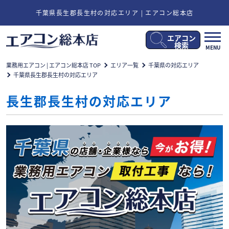
千葉県長生郡長生村の対応エリア | エアコン総本店
エアコン
メ
検索
MENU
ニ
ュ
業務用エアコン | エアコン総本店 TOP
エリア一覧
千葉県の対応エリア
ー
千葉県長生郡長生村の対応エリア
開
閉
長生郡長生村の対応エリア