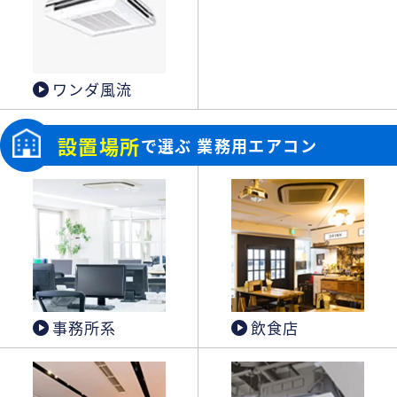
ワンダ風流
設置場所
で選ぶ 業務用エアコン
事務所系
飲食店