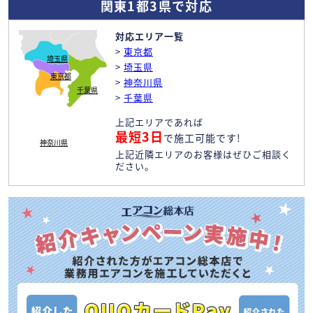
関東1都3県で対応
対応エリア一覧
>
東京都
埼玉県
>
埼玉県
東京都
>
神奈川県
千葉県
>
千葉県
上記エリアであれば
最短3日
で施工可能です!
神奈川県
上記近隣エリアのお客様はぜひご相談く
ださい。