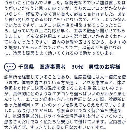
づらいことに悩んでいました。客商売なのでいい加減直したほ
うがいいだろうと思ったのですが、うちのエアコンがかなり古
いらしく、修理ではなく買い替えが必要と言われました。あま
り長い間店を閉めるわけにもいかないので、どうしようか悩ん
でいたのですが、エアコン総本店で相談させてもらったとこ
ろ、思っていた以上に対応が早く、工事の融通も聞かせてもら
えました。どんな業務用エアコンを選べばいいかもよくわかっ
ていなかったのですが、店内の状態や広さなどから、おすすめ
を提案してもらえたのでよかったです。以前よりも静かなの
に、冷房も暖房もよく効いてくれるので助かっています。
千葉県 医療事業者 30代 男性のお客様
診療所を経営していることもあり、温度管理には人一倍気を使
います。体調を崩されている方が通うことを考慮すると、体に
負担をかけずに快適な温度を保てることを重 視したいのです
が、具体的にどのようなエアコンを選べばいいのかわかりませ
んでした。エアコン総本店さんにお世話になった際、診療所に
合った業務用エアコンのタイプを教えてもらえたので助かりま
した。取り付けてからは、診察室だけでなく待合室も快適で
す。気温調整以外にドライや空気清浄機能も付いているので、
患者さんだけでなく私たちも安心して働けています。室内機が
大き過ぎず、すっきりした見た目なのもいいですね。