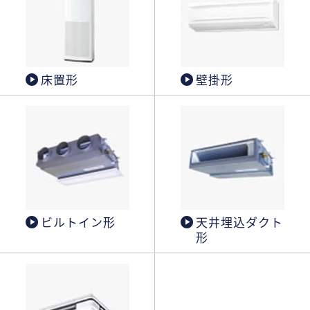
床置形
壁掛形
ビルトイン形
天井埋込ダクト
形