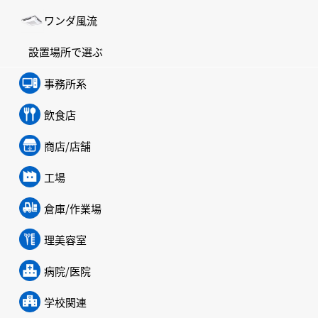
ワンダ風流
設置場所で選ぶ
事務所系
飲食店
商店/店舗
工場
倉庫/作業場
理美容室
病院/医院
学校関連