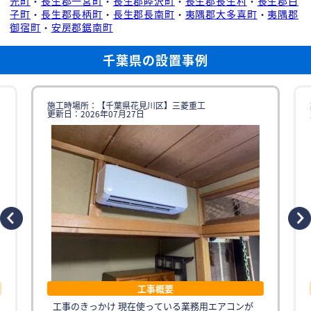
光町
・
長生郡一宮町
・
長生郡睦沢町
・
長生郡長生村
・
長生郡白
子町
・
長生郡長柄町
・
長生郡長南町
・
夷隅郡大多喜町
・
夷隅郡
御宿町
・
安房郡鋸南町
千葉県の設置事例
施工時場所：【千葉県花見川区】三菱重工
更新日：2026年07月27日
工事概要
工事のきっかけ 現在使っている業務用エアコンが