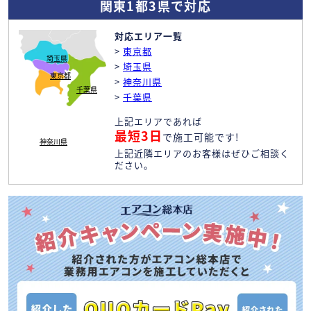
関東1都3県で対応
対応エリア一覧
>
東京都
埼玉県
>
埼玉県
東京都
>
神奈川県
千葉県
>
千葉県
上記エリアであれば
最短3日
で施工可能です!
神奈川県
上記近隣エリアのお客様はぜひご相談く
ださい。