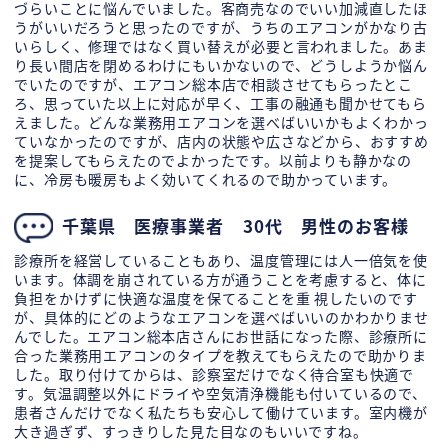
づらいことに悩んでいました。客商売なのでいい加減直したほ
うがいいだろうと思ったのですが、うちのエアコンがかなり古
いらしく、修理ではなく買い替えが必要と言われました。あま
り長い間店を閉めるわけにもいかないので、どうしようか悩ん
でいたのですが、エアコン総本店で相談させてもらったとこ
ろ、思っていた以上に対応が早く、工事の融通も聞かせてもら
えました。どんな業務用エアコンを選べばいいかもよくわかっ
ていなかったのですが、店内の状態や広さなどから、おすすめ
を提案してもらえたのでよかったです。以前よりも静かなの
に、冷房も暖房もよく効いてくれるので助かっています。
千葉県 医療事業者 30代 男性のお客様
診療所を経営していることもあり、温度管理には人一倍気を使
います。体調を崩されている方が通うことを考慮すると、体に
負担をかけずに快適な温度を保てることを重 視したいのです
が、具体的にどのようなエアコンを選べばいいのかわかりませ
んでした。エアコン総本店さんにお世話になった際、診療所に
合った業務用エアコンのタイプを教えてもらえたので助かりま
した。取り付けてからは、診察室だけでなく待合室も快適で
す。気温調整以外にドライや空気清浄機能も付いているので、
患者さんだけでなく私たちも安心して働けています。室内機が
大き過ぎず、すっきりした見た目なのもいいですね。