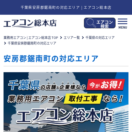
千葉県安房郡鋸南町の対応エリア | エアコン総本店
エアコン
メ
検索
MENU
ニ
ュ
業務用エアコン | エアコン総本店 TOP
エリア一覧
千葉県の対応エリア
ー
千葉県安房郡鋸南町の対応エリア
開
閉
安房郡鋸南町の対応エリア