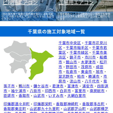
ビル用エアコン
工場用エアコン
1台の室外機で複数の室内機を個別に運転可能
工場を始めとした空調範囲の広い場所でも使用
な、ビル用マルチエアコン（ビルマル）もお任
できるパワフルな業務用エアコンをご紹介いた
せ下さい！
します
千葉県の施工対象地域一覧
千葉市中央区
・
千葉市花見川
区
・
千葉市稲毛区
・
千葉市若
葉区
・
千葉市緑区
・
千葉市美
浜区
・
銚子市
・
市川市
・
船橋
市
・
館山市
・
木更津市
・
松戸
市
・
野田市
・
茂原市
・
成田
市
・
佐倉市
・
東金市
・
旭市
・
習志野市
・
柏市
・
勝浦市
・
市
原市
・
流山市
・
八千代市
・
我
孫子市
・
鴨川市
・
鎌ケ谷市
・
君津市
・
富津市
・
浦安市
・
四街道
市
・
袖ケ浦市
・
八街市
・
印西市
・
白井市
・
富里市
・
南房総市
・
匝瑳市
・
香取市
・
山武市
・
いすみ市
・
大網白里市
印旛郡酒々井町
・
印旛郡栄町
・
香取郡神崎町
・
香取郡多古町
・
香取郡東庄町
・
山武郡九十九里町
・
山武郡芝山町
・
山武郡横芝