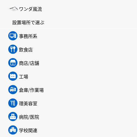
ワンダ風流
設置場所で選ぶ
事務所系
飲食店
商店/店舗
工場
倉庫/作業場
理美容室
病院/医院
学校関連