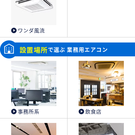
ワンダ風流
設置場所
で選ぶ 業務用エアコン
事務所系
飲食店