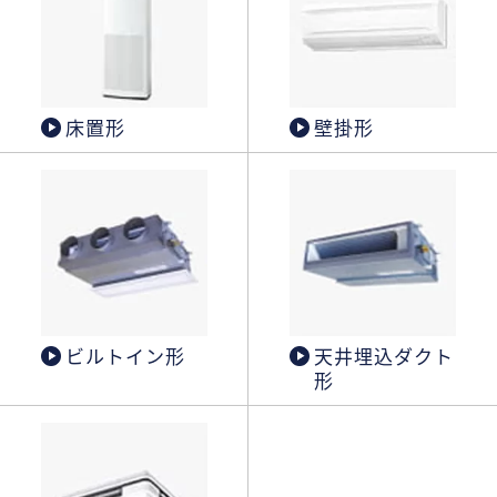
床置形
壁掛形
ビルトイン形
天井埋込ダクト
形