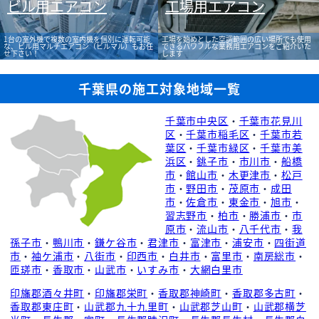
ビル用エアコン
工場用エアコン
1台の室外機で複数の室内機を個別に運転可能
工場を始めとした空調範囲の広い場所でも使用
な、ビル用マルチエアコン（ビルマル）もお任
できるパワフルな業務用エアコンをご紹介いた
せ下さい！
します
千葉県の施工対象地域一覧
千葉市中央区
・
千葉市花見川
区
・
千葉市稲毛区
・
千葉市若
葉区
・
千葉市緑区
・
千葉市美
浜区
・
銚子市
・
市川市
・
船橋
市
・
館山市
・
木更津市
・
松戸
市
・
野田市
・
茂原市
・
成田
市
・
佐倉市
・
東金市
・
旭市
・
習志野市
・
柏市
・
勝浦市
・
市
原市
・
流山市
・
八千代市
・
我
孫子市
・
鴨川市
・
鎌ケ谷市
・
君津市
・
富津市
・
浦安市
・
四街道
市
・
袖ケ浦市
・
八街市
・
印西市
・
白井市
・
富里市
・
南房総市
・
匝瑳市
・
香取市
・
山武市
・
いすみ市
・
大網白里市
印旛郡酒々井町
・
印旛郡栄町
・
香取郡神崎町
・
香取郡多古町
・
香取郡東庄町
・
山武郡九十九里町
・
山武郡芝山町
・
山武郡横芝