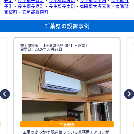
光町
・
長生郡一宮町
・
長生郡睦沢町
・
長生郡長生村
・
長生郡白
子町
・
長生郡長柄町
・
長生郡長南町
・
夷隅郡大多喜町
・
夷隅郡
御宿町
・
安房郡鋸南町
千葉県の設置事例
施工時場所：【千葉県花見川区】三菱重工
更新日：2026年07月27日
工事概要
工事のきっかけ 現在使っている業務用エアコンが