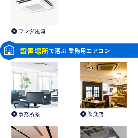
ワンダ風流
設置場所
で選ぶ 業務用エアコン
事務所系
飲食店