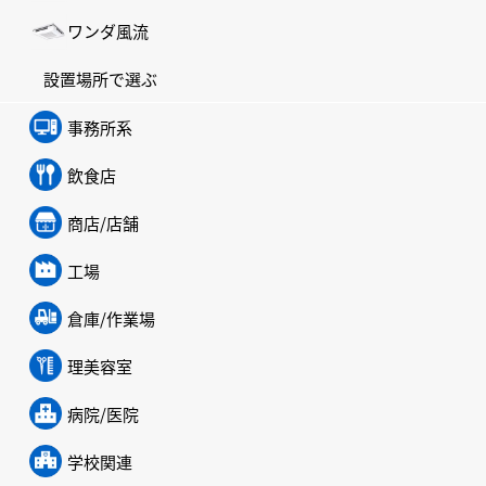
ワンダ風流
設置場所で選ぶ
事務所系
飲食店
商店/店舗
工場
倉庫/作業場
理美容室
病院/医院
学校関連