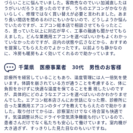
づらいことに悩んでいました。客商売なのでいい加減直したほ
うがいいだろうと思ったのですが、うちのエアコンがかなり古
いらしく、修理ではなく買い替えが必要と言われました。あま
り長い間店を閉めるわけにもいかないので、どうしようか悩ん
でいたのですが、エアコン総本店で相談させてもらったとこ
ろ、思っていた以上に対応が早く、工事の融通も聞かせてもら
えました。どんな業務用エアコンを選べばいいかもよくわかっ
ていなかったのですが、店内の状態や広さなどから、おすすめ
を提案してもらえたのでよかったです。以前よりも静かなの
に、冷房も暖房もよく効いてくれるので助かっています。
千葉県 医療事業者 30代 男性のお客様
診療所を経営していることもあり、温度管理には人一倍気を使
います。体調を崩されている方が通うことを考慮すると、体に
負担をかけずに快適な温度を保てることを重 視したいのです
が、具体的にどのようなエアコンを選べばいいのかわかりませ
んでした。エアコン総本店さんにお世話になった際、診療所に
合った業務用エアコンのタイプを教えてもらえたので助かりま
した。取り付けてからは、診察室だけでなく待合室も快適で
す。気温調整以外にドライや空気清浄機能も付いているので、
患者さんだけでなく私たちも安心して働けています。室内機が
大き過ぎず、すっきりした見た目なのもいいですね。