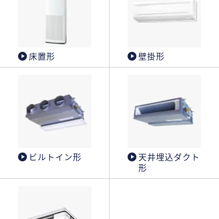
床置形
壁掛形
ビルトイン形
天井埋込ダクト
形