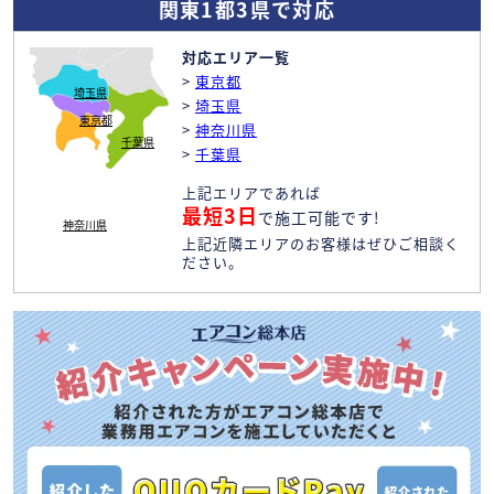
関東1都3県で対応
対応エリア一覧
>
東京都
埼玉県
>
埼玉県
東京都
>
神奈川県
千葉県
>
千葉県
上記エリアであれば
最短3日
で施工可能です!
神奈川県
上記近隣エリアのお客様はぜひご相談く
ださい。