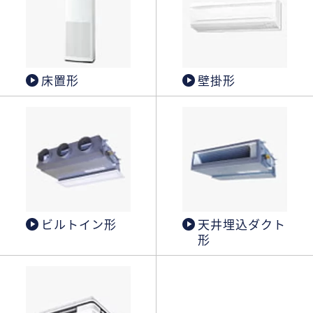
床置形
壁掛形
ビルトイン形
天井埋込ダクト
形