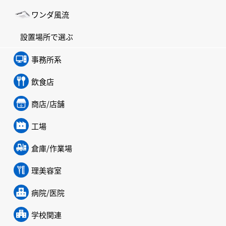
ワンダ風流
設置場所で選ぶ
事務所系
飲食店
商店/店舗
工場
倉庫/作業場
理美容室
病院/医院
学校関連