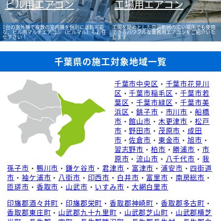
ビル用エアコン
工場用エアコン
1台の室外機で複数の室内機を個別に運転可能
工場を始めとした空調範囲の広い場所でも使用
な、ビル用マルチエアコン（ビルマル）もお任
できるパワフルな業務用エアコンをご紹介いた
せ下さい！
します
千葉県の施工対象地域一覧
千葉市中央区
・
千葉市花見川
区
・
千葉市稲毛区
・
千葉市若
葉区
・
千葉市緑区
・
千葉市美
浜区
・
銚子市
・
市川市
・
船橋
市
・
館山市
・
木更津市
・
松戸
市
・
野田市
・
茂原市
・
成田
市
・
佐倉市
・
東金市
・
旭市
・
習志野市
・
柏市
・
勝浦市
・
市
原市
・
流山市
・
八千代市
・
我
孫子市
・
鴨川市
・
鎌ケ谷市
・
君津市
・
富津市
・
浦安市
・
四街道
市
・
袖ケ浦市
・
八街市
・
印西市
・
白井市
・
富里市
・
南房総市
・
匝瑳市
・
香取市
・
山武市
・
いすみ市
・
大網白里市
印旛郡酒々井町
・
印旛郡栄町
・
香取郡神崎町
・
香取郡多古町
・
香取郡東庄町
・
山武郡九十九里町
・
山武郡芝山町
・
山武郡横芝