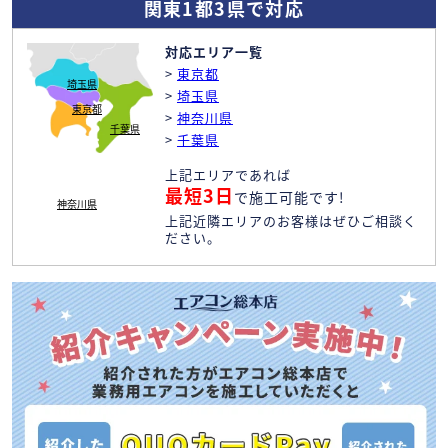
関東1都3県で対応
対応エリア一覧
>
東京都
埼玉県
>
埼玉県
東京都
>
神奈川県
千葉県
>
千葉県
上記エリアであれば
最短3日
で施工可能です!
神奈川県
上記近隣エリアのお客様はぜひご相談く
ださい。