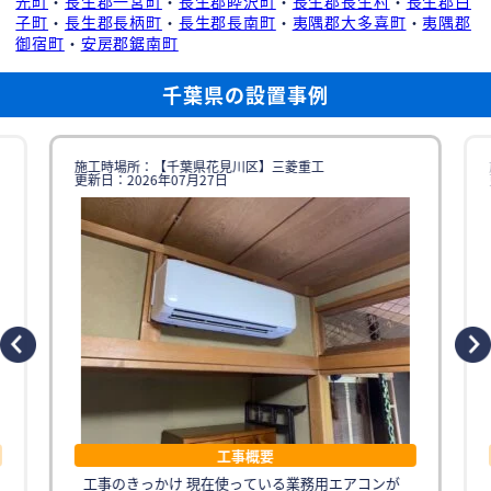
光町
・
長生郡一宮町
・
長生郡睦沢町
・
長生郡長生村
・
長生郡白
子町
・
長生郡長柄町
・
長生郡長南町
・
夷隅郡大多喜町
・
夷隅郡
御宿町
・
安房郡鋸南町
千葉県の設置事例
施工時場所：【千葉県花見川区】三菱重工
更新日：2026年07月27日
工事概要
工事のきっかけ 現在使っている業務用エアコンが