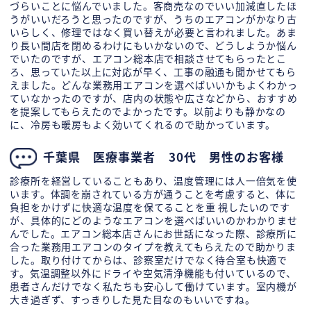
づらいことに悩んでいました。客商売なのでいい加減直したほ
うがいいだろうと思ったのですが、うちのエアコンがかなり古
いらしく、修理ではなく買い替えが必要と言われました。あま
り長い間店を閉めるわけにもいかないので、どうしようか悩ん
でいたのですが、エアコン総本店で相談させてもらったとこ
ろ、思っていた以上に対応が早く、工事の融通も聞かせてもら
えました。どんな業務用エアコンを選べばいいかもよくわかっ
ていなかったのですが、店内の状態や広さなどから、おすすめ
を提案してもらえたのでよかったです。以前よりも静かなの
に、冷房も暖房もよく効いてくれるので助かっています。
千葉県 医療事業者 30代 男性のお客様
診療所を経営していることもあり、温度管理には人一倍気を使
います。体調を崩されている方が通うことを考慮すると、体に
負担をかけずに快適な温度を保てることを重 視したいのです
が、具体的にどのようなエアコンを選べばいいのかわかりませ
んでした。エアコン総本店さんにお世話になった際、診療所に
合った業務用エアコンのタイプを教えてもらえたので助かりま
した。取り付けてからは、診察室だけでなく待合室も快適で
す。気温調整以外にドライや空気清浄機能も付いているので、
患者さんだけでなく私たちも安心して働けています。室内機が
大き過ぎず、すっきりした見た目なのもいいですね。