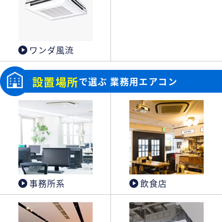
ワンダ風流
設置場所
で選ぶ 業務用エアコン
事務所系
飲食店