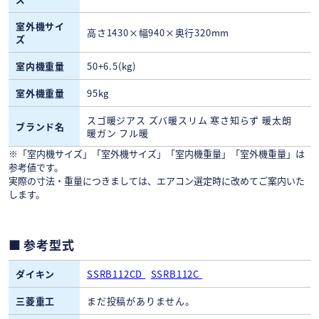
室外機サイ
高さ1430×幅940×奥行320mm
ズ
室内機重量
50+6.5(kg)
室外機重量
95kg
スゴ暖ジアス ズバ暖スリム 寒さ知らず 暖太朗
ブランド名
暖ガン フル暖
※「室内機サイズ」「室外機サイズ」「室内機重量」「室外機重量」は
参考値です。
実際の寸法・重量につきましては、エアコン選定時に改めてご案内いた
します。
参考型式
ダイキン
SSRB112CD
SSRB112C
三菱重工
まだ投稿がありません。