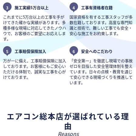
3
施工実績5万台以上
4
工事有資格者在籍
これまでに5万台以上の工事を手が
国家資格を有する工事スタッフが多
けてきた確かな実績があります。多
数在籍しております。高度な専門知
種多様な現場に対応してきたノウハ
識と技術で、難しい工事でも安全・
ウで、お客様のご要望にお応えしま
安心な施工をお約束します。
す。
5
工事賠償保険加入
6
安全へのこだわり
万が一に備え、工事賠償保険に加入
「安全第一」を徹底し現場での事故
しております。お客様にもご安心い
ゼロを目指した安全管理体制を整え
ただける体制で、誠実な工事を心が
ています。日々の点検・教育を通じ
けております。
て安心できる現場づくりを推進して
います。
エアコン総本店が選ばれている理
由
Reasons