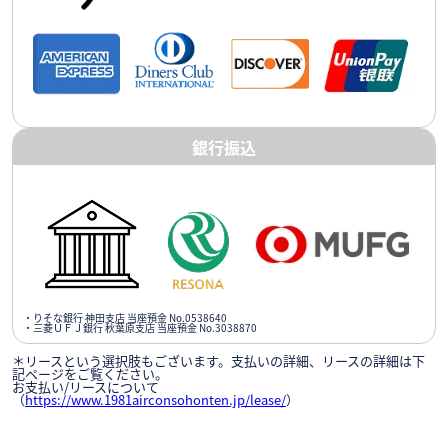
銀行振込
・りそな銀行 神田支店 当座預金 No.0538640
・三菱ＵＦＪ銀行 秋葉原支店 当座預金 No.3038870
＊リースという選択肢もございます。支払いの詳細、リースの詳細は下
記ページをご覧ください。
お支払い/リースについて
（
https://www.1981airconsohonten.jp/lease/
）