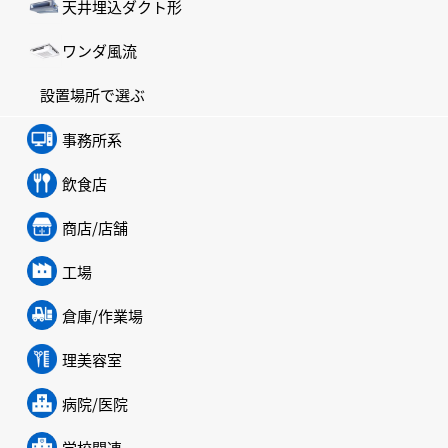
天井埋込ダクト形
ワンダ風流
設置場所で選ぶ
事務所系
飲食店
商店/店舗
工場
倉庫/作業場
理美容室
病院/医院
学校関連