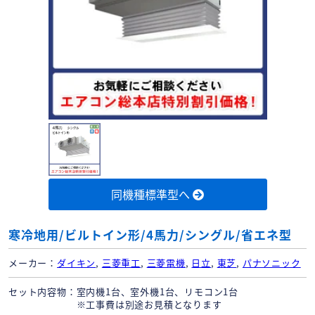
同機種標準型へ
寒冷地用/ビルトイン形/4馬力/シングル/省エネ型
メーカー
ダイキン
,
三菱重工
,
三菱電機
,
日立
,
東芝
,
パナソニック
セット内容物
室内機1台、室外機1台、リモコン1台
※工事費は別途お見積となります