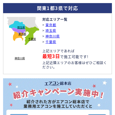
関東1都3県で対応
対応エリア一覧
>
東京都
埼玉県
>
埼玉県
東京都
>
神奈川県
千葉県
>
千葉県
上記エリアであれば
最短3日
で施工可能です!
神奈川県
上記近隣エリアのお客様はぜひご相談く
ださい。