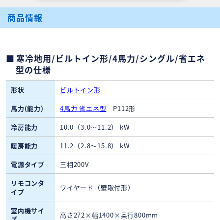
商品情報
寒冷地用/ビルトイン形/4馬力/シングル/省エネ
型の仕様
形状
ビルトイン形
馬力(能力)
4馬力 省エネ型
P112形
冷房能力
10.0（3.0～11.2） kW
暖房能力
11.2（2.8～15.8） kW
電源タイプ
三相200V
リモコンタ
ワイヤード（壁取付形）
イプ
室内機サイ
高さ272×幅1400×奥行800mm
ズ