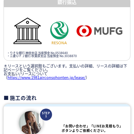
銀行振込
・りそな銀行 神田支店 当座預金 No.0538640
・三菱ＵＦＪ銀行 秋葉原支店 当座預金 No.3038870
＊リースという選択肢もございます。支払いの詳細、リースの詳細は下
記ページをご覧ください。
お支払い/リースについて
（
https://www.1981airconsohonten.jp/lease/
）
施工の流れ
STEP
1
「お問い合わせ」「LINEお見積もり」
ボタンよりご依頼ください。