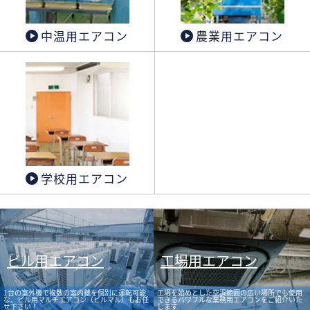
中温用エアコン
農業用エアコン
学校用エアコン
ビル用エアコン
工場用エアコン
1台の室外機で複数の室内機を個別に運転可能
工場を始めとした空調範囲の広い場所でも使用
な、ビル用マルチエアコン（ビルマル）もお任
できるパワフルな業務用エアコンをご紹介いた
せ下さい！
します