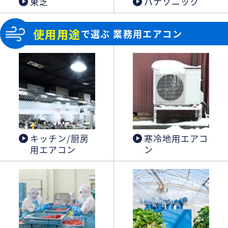
東芝
パナソニック
使用用途
で選ぶ 業務用エアコン
キッチン/厨房
寒冷地用エアコ
用エアコン
ン