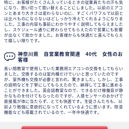
特に、お客様がたくさん入っているときの従業員たちの汗も気
になり、思い切って買い替えることにしました。以前のエアコ
ンとあまり大きさは変わらないのに、すごくパワフルで以前と
は比べものにならないほどしっかり冷えてくれるようになりま
した。工事の内容も事前にわかりやすく説明してもらえました
し、スケジュール通りに終わらせてもらえたので営業にも影響
が出なくて助かりました。お客様からも快適だと喜んでもらえ
て嬉しい限りです。
神奈川県 自営業教育関連 40代 女性のお
客様
長い間教室で使用していた業務用エアコンの交換をしてもらい
ました。交換するのは室内機だけでいいと思っていたのです
が、室外機も交換が必要と言われ、驚きました。しかし、工事
の説明などを丁寧にしてもらえたので、納得して工事に進める
ことができました。英会話教室なので、できるだけ稼働音が静
かなものを付けてもらったのですが、人感センサーのおかげで
直接風が体に当たらず、とても快適です。生徒さんたちも、以
前より勉強に意欲的になってくれているように思います。除湿
機能なども搭載されているので、一年中快適です。