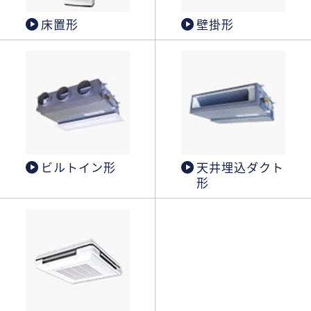
床置形
壁掛形
ビルトイン形
天井埋込ダクト
形