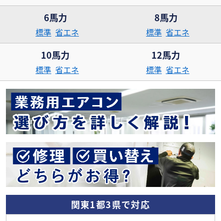
6馬力
8馬力
標準
省エネ
標準
省エネ
10馬力
12馬力
標準
省エネ
標準
省エネ
関東1都3県で対応