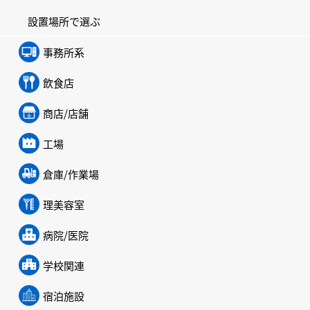
設置場所で選ぶ
事務所系
飲食店
商店/店舗
工場
倉庫/作業場
理美容室
病院/医院
学校関連
宿泊施設