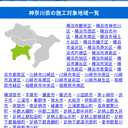
神奈川県の施工対象地域一覧
横浜市鶴見区
・
横浜市神奈川
区
・
横浜市西区
・
横浜市中
区
・
横浜市南区
・
横浜市保土
ケ谷区
・
横浜市磯子区
・
横浜
市金沢区
・
横浜市港北区
・
横
浜市戸塚区
・
横浜市港南区
・
横浜市旭区
・
横浜市緑区
・
横
浜市瀬谷区
・
横浜市栄区
・
横
浜市泉区
・
横浜市青葉区
・
横
浜市都筑区
・
川崎市川崎区
・
川崎市幸区
・
川崎市中原区
・
川崎
市高津区
・
川崎市多摩区
・
川崎市宮前区
・
川崎市麻生区
・
相模
原市緑区
・
相模原市中央区
・
相模原市南区
横須賀市
・
平塚市
・
鎌倉市
・
藤沢市
・
小田原市
・
茅ヶ崎市
・
逗
子市
・
三浦市
・
秦野市
・
厚木市
・
大和市
・
伊勢原市
・
海老名
市
・
座間市
・
南足柄市
・
綾瀬市
・
三浦郡葉山町
・
高座郡寒川
町
・
中郡大磯町
・
中郡二宮町
・
足柄上郡中井町
・
足柄上郡大井
町
・
足柄上郡松田町
・
足柄上郡山北町
・
足柄上郡開成町
・
足柄
下郡箱根町
・
足柄下郡真鶴町
・
足柄下郡湯河原町
・
愛甲郡愛川
町
・
愛甲郡清川村