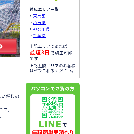
対応エリア一覧
>
東京都
>
埼玉県
>
神奈川県
>
千葉県
上記エリアであれば
最短3日
で施工可能
です!
上記近隣エリアのお客様
はぜひご相談ください。
広い種類の
です。
。