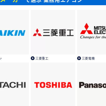
ン
三菱重工
三菱電機