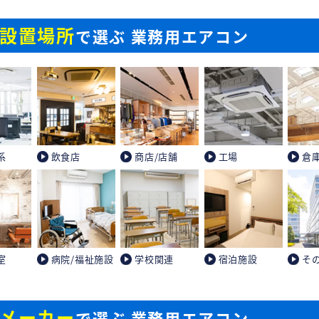
設置場所
で選ぶ 業務用エアコン
系
飲食店
商店/店舗
工場
倉
室
病院/福祉施設
学校関連
宿泊施設
そ
メーカー
で選ぶ 業務用エアコン