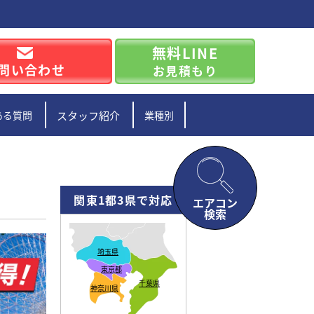
無料LINE
問い合わせ
お見積もり
ある質問
スタッフ紹介
業種別
関東1都3県で対応
エアコン
検索
埼玉県
東京都
千葉県
神奈川県