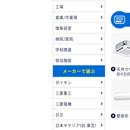
工場
倉庫/作業場
理美容室
病院/医院
学校関連
宿泊施設
天井カ
メーカーで選ぶ
形4方
ダイキン
三菱重工
三菱電機
日立
壁掛形
日本キヤリア(旧:東芝)