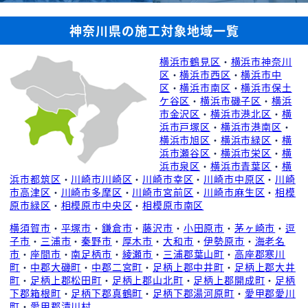
神奈川県の施工対象地域一覧
横浜市鶴見区
・
横浜市神奈川
区
・
横浜市西区
・
横浜市中
区
・
横浜市南区
・
横浜市保土
ケ谷区
・
横浜市磯子区
・
横浜
市金沢区
・
横浜市港北区
・
横
浜市戸塚区
・
横浜市港南区
・
横浜市旭区
・
横浜市緑区
・
横
浜市瀬谷区
・
横浜市栄区
・
横
浜市泉区
・
横浜市青葉区
・
横
浜市都筑区
・
川崎市川崎区
・
川崎市幸区
・
川崎市中原区
・
川崎
市高津区
・
川崎市多摩区
・
川崎市宮前区
・
川崎市麻生区
・
相模
原市緑区
・
相模原市中央区
・
相模原市南区
横須賀市
・
平塚市
・
鎌倉市
・
藤沢市
・
小田原市
・
茅ヶ崎市
・
逗
子市
・
三浦市
・
秦野市
・
厚木市
・
大和市
・
伊勢原市
・
海老名
市
・
座間市
・
南足柄市
・
綾瀬市
・
三浦郡葉山町
・
高座郡寒川
町
・
中郡大磯町
・
中郡二宮町
・
足柄上郡中井町
・
足柄上郡大井
町
・
足柄上郡松田町
・
足柄上郡山北町
・
足柄上郡開成町
・
足柄
下郡箱根町
・
足柄下郡真鶴町
・
足柄下郡湯河原町
・
愛甲郡愛川
町
・
愛甲郡清川村