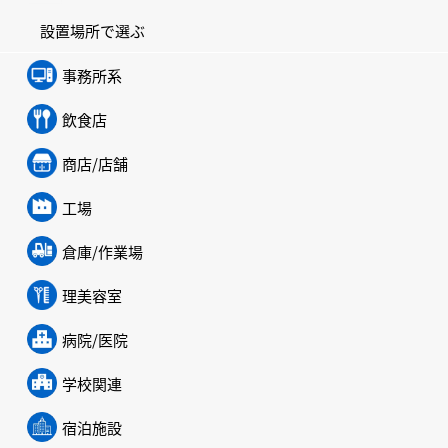
設置場所で選ぶ
事務所系
飲食店
商店/店舗
工場
倉庫/作業場
理美容室
病院/医院
学校関連
宿泊施設