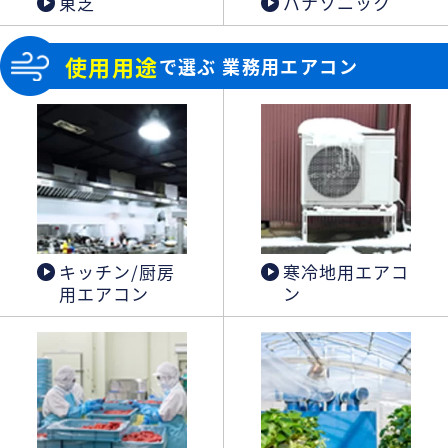
東芝
パナソニック
使用用途
で選ぶ 業務用エアコン
キッチン/厨房
寒冷地用エアコ
用エアコン
ン