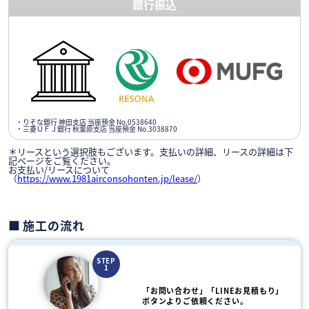
銀行振込
・りそな銀行 神田支店 当座預金 No.0538640
・三菱ＵＦＪ銀行 秋葉原支店 当座預金 No.3038870
＊リースという選択肢もございます。支払いの詳細、リースの詳細は下
記ページをご覧ください。
お支払い/リースについて
（
https://www.1981airconsohonten.jp/lease/
）
施工の流れ
STEP
1
「お問い合わせ」「LINEお見積もり」
ボタンよりご依頼ください。