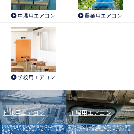
中温用エアコン
農業用エアコン
学校用エアコン
ビル用エアコン
工場用エアコン
1台の室外機で複数の室内機を個別に運転可能
工場を始めとした空調範囲の広い場所でも使用
な、ビル用マルチエアコン（ビルマル）もお任
できるパワフルな業務用エアコンをご紹介いた
せ下さい！
します