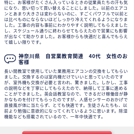
特に、お客様がたくさん入っているときの従業員たちの汗も気
になり、思い切って買い替えることにしました。以前のエアコ
ンとあまり大きさは変わらないのに、すごくパワフルで以前と
は比べものにならないほどしっかり冷えてくれるようになりま
した。工事の内容も事前にわかりやすく説明してもらえました
し、スケジュール通りに終わらせてもらえたので営業にも影響
が出なくて助かりました。お客様からも快適だと喜んでもらえ
て嬉しい限りです。
神奈川県 自営業教育関連 40代 女性のお
客様
長い間教室で使用していた業務用エアコンの交換をしてもらい
ました。交換するのは室内機だけでいいと思っていたのです
が、室外機も交換が必要と言われ、驚きました。しかし、工事
の説明などを丁寧にしてもらえたので、納得して工事に進める
ことができました。英会話教室なので、できるだけ稼働音が静
かなものを付けてもらったのですが、人感センサーのおかげで
直接風が体に当たらず、とても快適です。生徒さんたちも、以
前より勉強に意欲的になってくれているように思います。除湿
機能なども搭載されているので、一年中快適です。