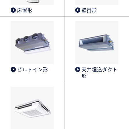
床置形
壁掛形
ビルトイン形
天井埋込ダクト
形