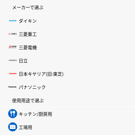
メーカーで選ぶ
ダイキン
三菱重工
三菱電機
日立
日本キヤリア(旧:東芝)
パナソニック
使用用途で選ぶ
キッチン/厨房用
工場用