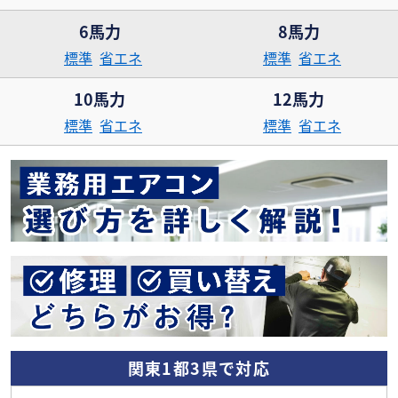
6馬力
8馬力
標準
省エネ
標準
省エネ
10馬力
12馬力
標準
省エネ
標準
省エネ
関東1都3県で対応