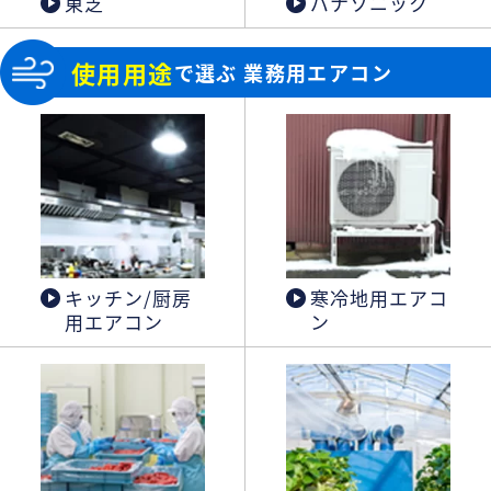
東芝
パナソニック
使用用途
で選ぶ 業務用エアコン
キッチン/厨房
寒冷地用エアコ
用エアコン
ン