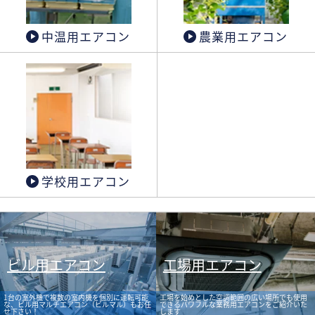
中温用エアコン
農業用エアコン
学校用エアコン
ビル用エアコン
工場用エアコン
1台の室外機で複数の室内機を個別に運転可能
工場を始めとした空調範囲の広い場所でも使用
な、ビル用マルチエアコン（ビルマル）もお任
できるパワフルな業務用エアコンをご紹介いた
せ下さい！
します