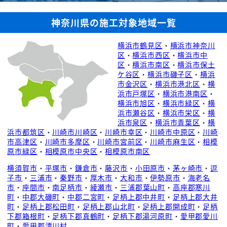
神奈川県の施工対象地域一覧
横浜市鶴見区
・
横浜市神奈川
区
・
横浜市西区
・
横浜市中
区
・
横浜市南区
・
横浜市保土
ケ谷区
・
横浜市磯子区
・
横浜
市金沢区
・
横浜市港北区
・
横
浜市戸塚区
・
横浜市港南区
・
横浜市旭区
・
横浜市緑区
・
横
浜市瀬谷区
・
横浜市栄区
・
横
浜市泉区
・
横浜市青葉区
・
横
浜市都筑区
・
川崎市川崎区
・
川崎市幸区
・
川崎市中原区
・
川崎
市高津区
・
川崎市多摩区
・
川崎市宮前区
・
川崎市麻生区
・
相模
原市緑区
・
相模原市中央区
・
相模原市南区
横須賀市
・
平塚市
・
鎌倉市
・
藤沢市
・
小田原市
・
茅ヶ崎市
・
逗
子市
・
三浦市
・
秦野市
・
厚木市
・
大和市
・
伊勢原市
・
海老名
市
・
座間市
・
南足柄市
・
綾瀬市
・
三浦郡葉山町
・
高座郡寒川
町
・
中郡大磯町
・
中郡二宮町
・
足柄上郡中井町
・
足柄上郡大井
町
・
足柄上郡松田町
・
足柄上郡山北町
・
足柄上郡開成町
・
足柄
下郡箱根町
・
足柄下郡真鶴町
・
足柄下郡湯河原町
・
愛甲郡愛川
町
・
愛甲郡清川村