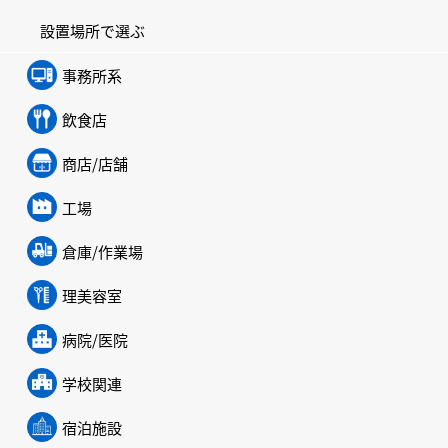
設置場所で選ぶ
事務所系
飲食店
商店/店舗
工場
倉庫/作業場
理美容室
病院/医院
学校関連
宿泊施設