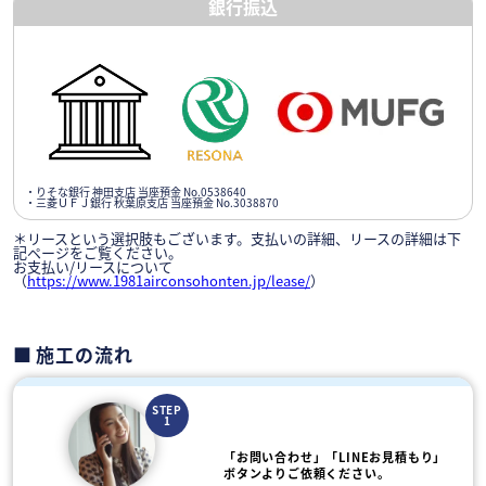
銀行振込
・りそな銀行 神田支店 当座預金 No.0538640
・三菱ＵＦＪ銀行 秋葉原支店 当座預金 No.3038870
＊リースという選択肢もございます。支払いの詳細、リースの詳細は下
記ページをご覧ください。
お支払い/リースについて
（
https://www.1981airconsohonten.jp/lease/
）
施工の流れ
STEP
1
「お問い合わせ」「LINEお見積もり」
ボタンよりご依頼ください。