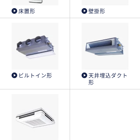
床置形
壁掛形
ビルトイン形
天井埋込ダクト
形