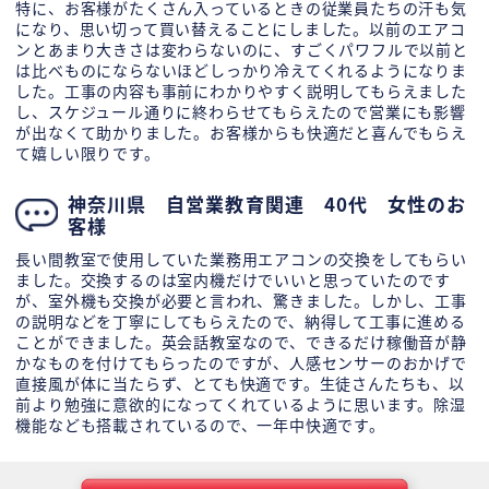
特に、お客様がたくさん入っているときの従業員たちの汗も気
になり、思い切って買い替えることにしました。以前のエアコ
ンとあまり大きさは変わらないのに、すごくパワフルで以前と
は比べものにならないほどしっかり冷えてくれるようになりま
した。工事の内容も事前にわかりやすく説明してもらえました
し、スケジュール通りに終わらせてもらえたので営業にも影響
が出なくて助かりました。お客様からも快適だと喜んでもらえ
て嬉しい限りです。
神奈川県 自営業教育関連 40代 女性のお
客様
長い間教室で使用していた業務用エアコンの交換をしてもらい
ました。交換するのは室内機だけでいいと思っていたのです
が、室外機も交換が必要と言われ、驚きました。しかし、工事
の説明などを丁寧にしてもらえたので、納得して工事に進める
ことができました。英会話教室なので、できるだけ稼働音が静
かなものを付けてもらったのですが、人感センサーのおかげで
直接風が体に当たらず、とても快適です。生徒さんたちも、以
前より勉強に意欲的になってくれているように思います。除湿
機能なども搭載されているので、一年中快適です。