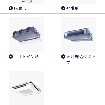
床置形
壁掛形
ビルトイン形
天井埋込ダクト
形