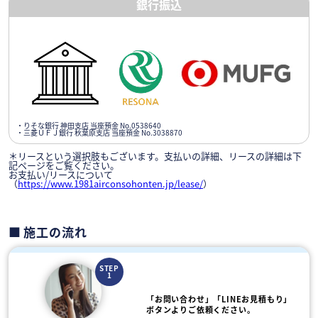
銀行振込
・りそな銀行 神田支店 当座預金 No.0538640
・三菱ＵＦＪ銀行 秋葉原支店 当座預金 No.3038870
＊リースという選択肢もございます。支払いの詳細、リースの詳細は下
記ページをご覧ください。
お支払い/リースについて
（
https://www.1981airconsohonten.jp/lease/
）
施工の流れ
STEP
1
「お問い合わせ」「LINEお見積もり」
ボタンよりご依頼ください。