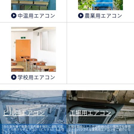
中温用エアコン
農業用エアコン
学校用エアコン
ビル用エアコン
工場用エアコン
1台の室外機で複数の室内機を個別に運転可能
工場を始めとした空調範囲の広い場所でも使用
な、ビル用マルチエアコン（ビルマル）もお任
できるパワフルな業務用エアコンをご紹介いた
せ下さい！
します