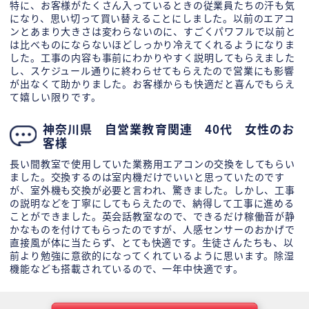
特に、お客様がたくさん入っているときの従業員たちの汗も気
になり、思い切って買い替えることにしました。以前のエアコ
ンとあまり大きさは変わらないのに、すごくパワフルで以前と
は比べものにならないほどしっかり冷えてくれるようになりま
した。工事の内容も事前にわかりやすく説明してもらえました
し、スケジュール通りに終わらせてもらえたので営業にも影響
が出なくて助かりました。お客様からも快適だと喜んでもらえ
て嬉しい限りです。
神奈川県 自営業教育関連 40代 女性のお
客様
長い間教室で使用していた業務用エアコンの交換をしてもらい
ました。交換するのは室内機だけでいいと思っていたのです
が、室外機も交換が必要と言われ、驚きました。しかし、工事
の説明などを丁寧にしてもらえたので、納得して工事に進める
ことができました。英会話教室なので、できるだけ稼働音が静
かなものを付けてもらったのですが、人感センサーのおかげで
直接風が体に当たらず、とても快適です。生徒さんたちも、以
前より勉強に意欲的になってくれているように思います。除湿
機能なども搭載されているので、一年中快適です。