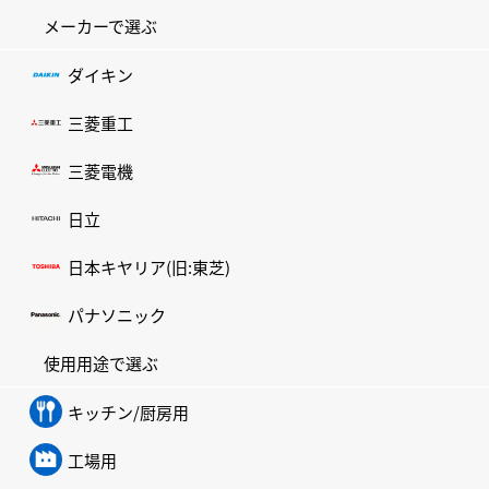
メーカーで選ぶ
ダイキン
三菱重工
三菱電機
日立
日本キヤリア(旧:東芝)
パナソニック
使用用途で選ぶ
キッチン/厨房用
工場用