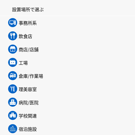
設置場所で選ぶ
事務所系
飲食店
商店/店舗
工場
倉庫/作業場
理美容室
病院/医院
学校関連
宿泊施設