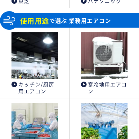
東芝
パナソニック
使用用途
で選ぶ 業務用エアコン
キッチン/厨房
寒冷地用エアコ
用エアコン
ン