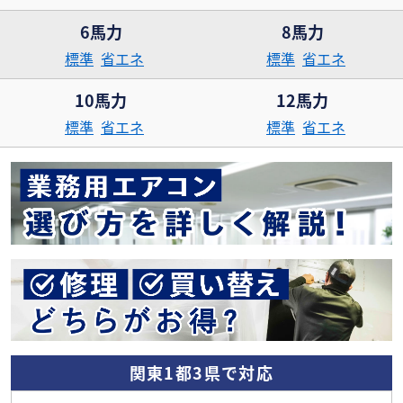
6馬力
8馬力
標準
省エネ
標準
省エネ
10馬力
12馬力
標準
省エネ
標準
省エネ
関東1都3県で対応