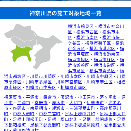
神奈川県の施工対象地域一覧
横浜市鶴見区
・
横浜市神奈川
区
・
横浜市西区
・
横浜市中
区
・
横浜市南区
・
横浜市保土
ケ谷区
・
横浜市磯子区
・
横浜
市金沢区
・
横浜市港北区
・
横
浜市戸塚区
・
横浜市港南区
・
横浜市旭区
・
横浜市緑区
・
横
浜市瀬谷区
・
横浜市栄区
・
横
浜市泉区
・
横浜市青葉区
・
横
浜市都筑区
・
川崎市川崎区
・
川崎市幸区
・
川崎市中原区
・
川崎
市高津区
・
川崎市多摩区
・
川崎市宮前区
・
川崎市麻生区
・
相模
原市緑区
・
相模原市中央区
・
相模原市南区
横須賀市
・
平塚市
・
鎌倉市
・
藤沢市
・
小田原市
・
茅ヶ崎市
・
逗
子市
・
三浦市
・
秦野市
・
厚木市
・
大和市
・
伊勢原市
・
海老名
市
・
座間市
・
南足柄市
・
綾瀬市
・
三浦郡葉山町
・
高座郡寒川
町
・
中郡大磯町
・
中郡二宮町
・
足柄上郡中井町
・
足柄上郡大井
町
・
足柄上郡松田町
・
足柄上郡山北町
・
足柄上郡開成町
・
足柄
下郡箱根町
・
足柄下郡真鶴町
・
足柄下郡湯河原町
・
愛甲郡愛川
町
・
愛甲郡清川村