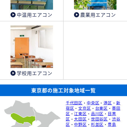
中温用エアコン
農業用エアコン
学校用エアコン
東京都の施工対象地域一覧
千代田区
・
中央区
・
港区
・
新
宿区
・
文京区
・
台東区
・
墨田
区
・
江東区
・
品川区
・
目黒
区
・
大田区
・
世田谷区
・
渋谷
区
・
中野区
・
杉並区
・
豊島