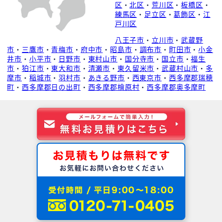
区
・
北区
・
荒川区
・
板橋区
・
練馬区
・
足立区
・
葛飾区
・
江
戸川区
八王子市
・
立川市
・
武蔵野
市
・
三鷹市
・
青梅市
・
府中市
・
昭島市
・
調布市
・
町田市
・
小金
井市
・
小平市
・
日野市
・
東村山市
・
国分寺市
・
国立市
・
福生
市
・
狛江市
・
東大和市
・
清瀬市
・
東久留米市
・
武蔵村山市
・
多
摩市
・
稲城市
・
羽村市
・
あきる野市
・
西東京市
・
西多摩郡瑞穂
町
・
西多摩郡日の出町
・
西多摩郡檜原村
・
西多摩郡奥多摩町