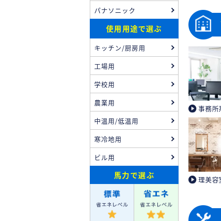
パナソニック
使用用途で選ぶ
キッチン/厨房用
工場用
学校用
農業用
事務所
中温用/低温用
寒冷地用
ビル用
馬力
で選ぶ
理美容