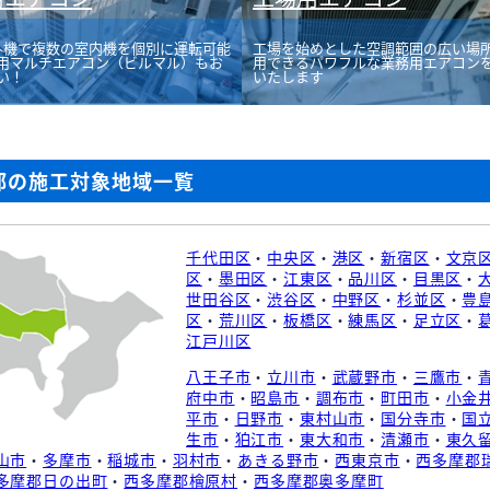
外機で複数の室内機を個別に運転可能
工場を始めとした空調範囲の広い場
用マルチエアコン（ビルマル）もお
用できるパワフルな業務用エアコン
い！
いたします
都の施工対象地域一覧
千代田区
・
中央区
・
港区
・
新宿区
・
文京
区
・
墨田区
・
江東区
・
品川区
・
目黒区
・
世田谷区
・
渋谷区
・
中野区
・
杉並区
・
豊
区
・
荒川区
・
板橋区
・
練馬区
・
足立区
・
江戸川区
八王子市
・
立川市
・
武蔵野市
・
三鷹市
・
府中市
・
昭島市
・
調布市
・
町田市
・
小金
平市
・
日野市
・
東村山市
・
国分寺市
・
国
生市
・
狛江市
・
東大和市
・
清瀬市
・
東久
山市
・
多摩市
・
稲城市
・
羽村市
・
あきる野市
・
西東京市
・
西多摩郡
多摩郡日の出町
・
西多摩郡檜原村
・
西多摩郡奥多摩町