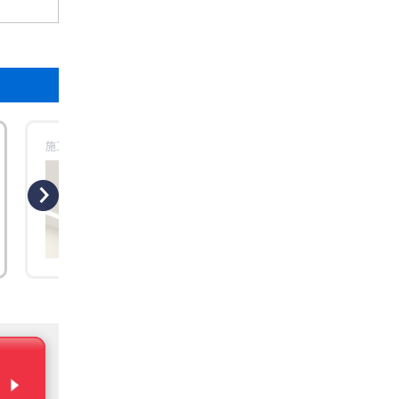
施工時場所：【東京都練馬区】三菱電機
更新日：2026年07月
工事概要
工事のきっかけ 今回ご相談いただいたの
は、練馬区にある幼児教室様からの業務
エアコン入替工事でした。 長年使用されて
いた既設エアコンは、経年による能力低
が見られ、冷暖房の効きムラや立ち上が
の遅さが気になる状態となっていました
特に幼児教室では、小さなお子様が床に
い位