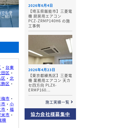
2026年6月4日
【埼玉県飯能市】三菱電
所でも使
機 厨房用エアコン
をご紹介
PCZ-ZRMP140H6 の施
工事例
区
・
台東
2026年4月23日
大田区
・
【東京都練馬区】三菱電
島区
・
北
機 業務用エアコン 天カ
葛飾区
・
セ四方向 PLZX-
ERMP160...
青梅市
・
施工実績一覧
井市
・
小
立市
・
福
協力会社様募集中
留米市
・
瑞穂