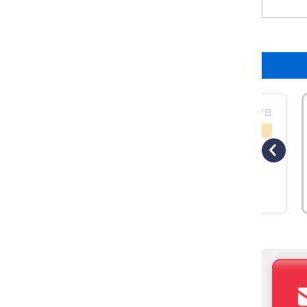
工時場所：【東京都大田区】三菱電機
更新日：2026年07月27日
工事概要
工事のきっかけ 東京都大田区にある某事務
所様より、「空調の効きが悪く、異音も気
になる」とのご相談をいただきました。既
存機器はナショナル製の天井カセット形
（四方向）空調機で、長年ご使用されてい
たこともあり、経年劣化による性能低下が
見られました。省エネ性や快適性の向上も
踏まえ、