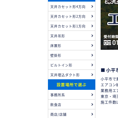
天井カセット形4方向
天井カセット形2方向
天井カセット形1方向
天井吊形
床置形
壁掛形
ビルトイン形
小平
天井埋込ダクト形
小平市で
設置場所で選ぶ
エアコン
業務用エ
事務所系
東京・埼
施工件数
飲食店
商店/店舗