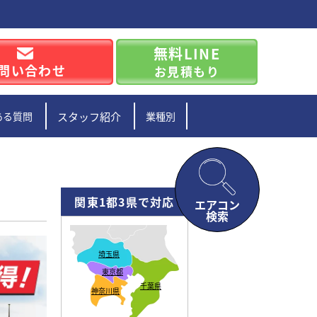
無料LINE
問い合わせ
お見積もり
ある質問
スタッフ紹介
業種別
関東1都3県で対応
エアコン
検索
埼玉県
東京都
千葉県
神奈川県