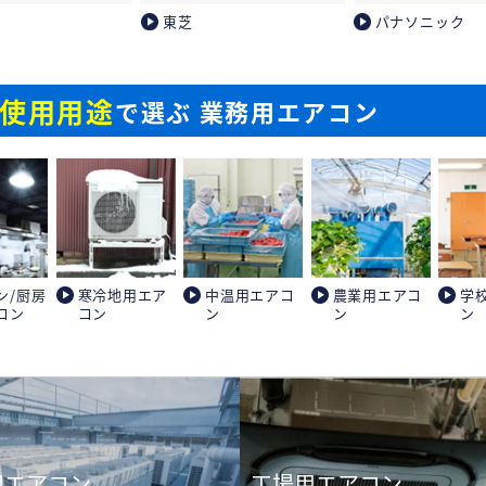
東芝
パナソニック
使用用途
で選ぶ 業務用エアコン
ン/厨房
寒冷地用エア
中温用エアコ
農業用エアコ
学
コン
コン
ン
ン
ン
用エアコン
工場用エアコン