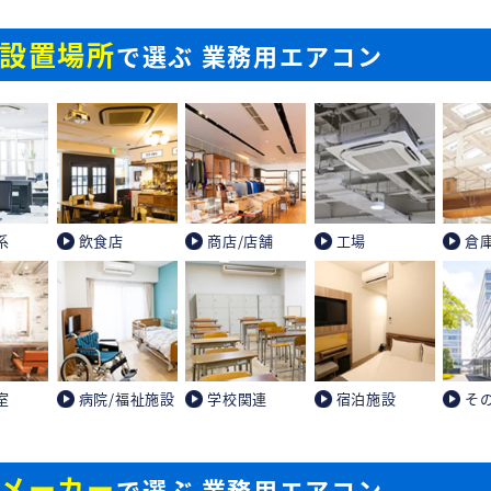
設置場所
で選ぶ 業務用エアコン
系
飲食店
商店/店舗
工場
倉
室
病院/福祉施設
学校関連
宿泊施設
そ
メーカー
で選ぶ 業務用エアコン