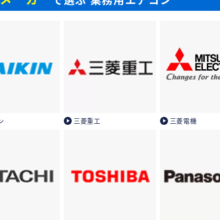
ン
三菱重工
三菱電機