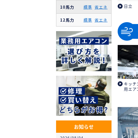
日立
10馬力
標準
省エネ
12馬力
標準
省エネ
キッチ
用エア
お知らせ
ビル
2026/08/04