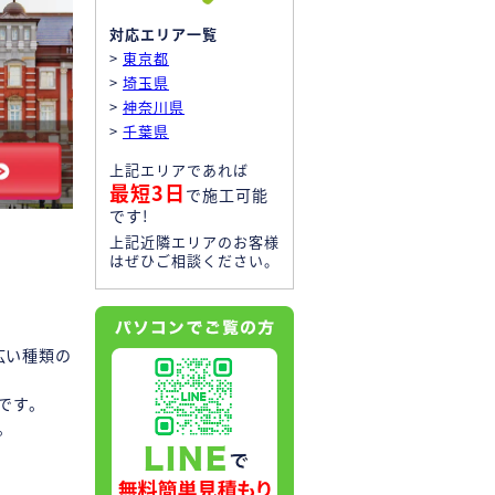
対応エリア一覧
>
東京都
>
埼玉県
>
神奈川県
>
千葉県
上記エリアであれば
最短3日
で施工可能
です!
上記近隣エリアのお客様
はぜひご相談ください。
広い種類の
です。
。