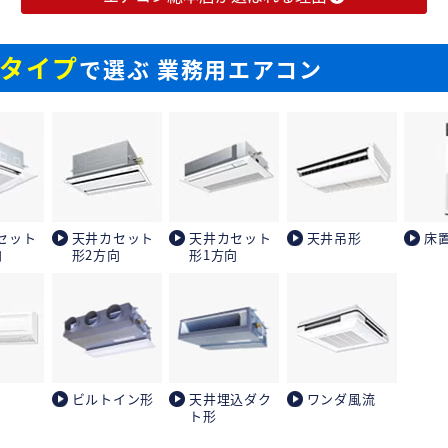
タイプ
で選ぶ 業務用エアコン
セット
天井カセット
天井カセット
天井吊形
床
向
形2方向
形1方向
ビルトイン形
天井埋込ダク
ワンダ風流
ト形