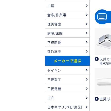
工場
倉庫/作業場
理美容室
病院/医院
学校関連
宿泊施設
天井カ
メーカーで選ぶ
形4方
ダイキン
三菱重工
三菱電機
日立
壁掛形
日本キヤリア(旧:東芝)