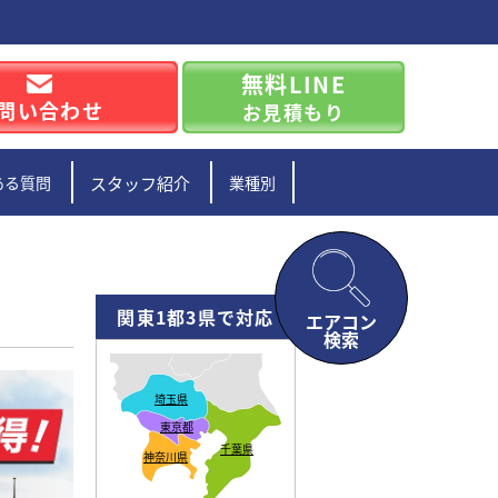
無料LINE
問い合わせ
お見積もり
ある質問
スタッフ紹介
業種別
関東1都3県で対応
エアコン
検索
埼玉県
東京都
千葉県
神奈川県