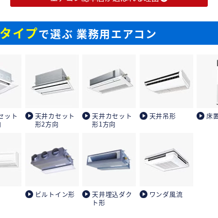
タイプ
で選ぶ 業務用エアコン
セット
天井カセット
天井カセット
天井吊形
床
向
形2方向
形1方向
ビルトイン形
天井埋込ダク
ワンダ風流
ト形