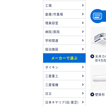
工場
倉庫/作業場
理美容室
病院/医院
学校関連
宿泊施設
天井カ
メーカーで選ぶ
形4方
ダイキン
三菱重工
三菱電機
日立
壁掛形
日本キヤリア(旧:東芝)