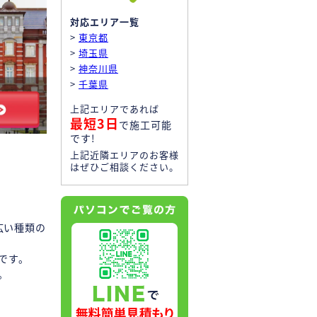
対応エリア一覧
>
東京都
>
埼玉県
>
神奈川県
>
千葉県
上記エリアであれば
最短3日
で施工可能
です!
上記近隣エリアのお客様
はぜひご相談ください。
広い種類の
です。
。