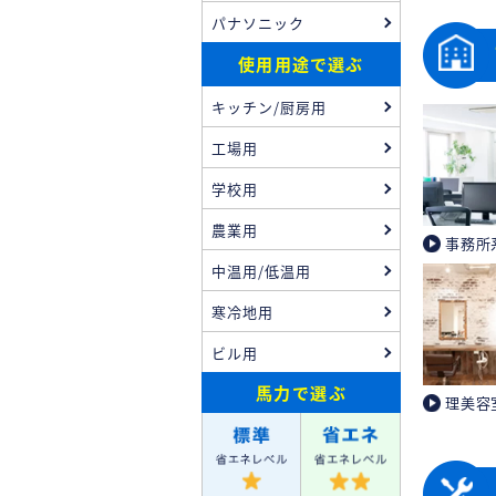
パナソニック
使用用途で選ぶ
キッチン/厨房用
工場用
学校用
農業用
事務所
中温用/低温用
寒冷地用
ビル用
馬力
で選ぶ
理美容