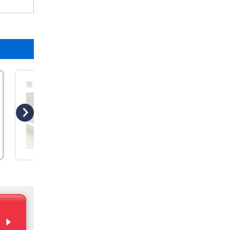
施工時場所：【東京都練馬区】三菱電機
更新日：2026年07月
工事概要
工事のきっかけ 今回ご相談いただいたの
は、練馬区にある幼児教室様からの業務
エアコン入替工事でした。 長年使用されて
いた既設エアコンは、経年による能力低
が見られ、冷暖房の効きムラや立ち上が
の遅さが気になる状態となっていました
特に幼児教室では、小さなお子様が床に
い位