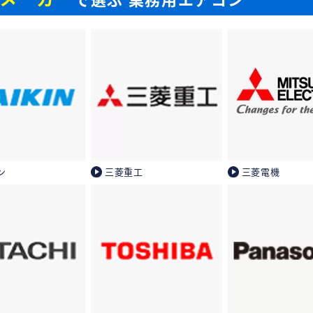
ン
三菱重工
三菱電機