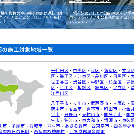
外機で複数の室内機を個別に運転可能
工場を始めとした空調範囲の広い場
用マルチエアコン（ビルマル）もお
用できるパワフルな業務用エアコン
い！
いたします
都の施工対象地域一覧
千代田区
・
中央区
・
港区
・
新宿区
・
文京
区
・
墨田区
・
江東区
・
品川区
・
目黒区
・
世田谷区
・
渋谷区
・
中野区
・
杉並区
・
豊
区
・
荒川区
・
板橋区
・
練馬区
・
足立区
・
江戸川区
八王子市
・
立川市
・
武蔵野市
・
三鷹市
・
府中市
・
昭島市
・
調布市
・
町田市
・
小金
平市
・
日野市
・
東村山市
・
国分寺市
・
国
生市
・
狛江市
・
東大和市
・
清瀬市
・
東久
山市
・
多摩市
・
稲城市
・
羽村市
・
あきる野市
・
西東京市
・
西多摩郡
多摩郡日の出町
・
西多摩郡檜原村
・
西多摩郡奥多摩町