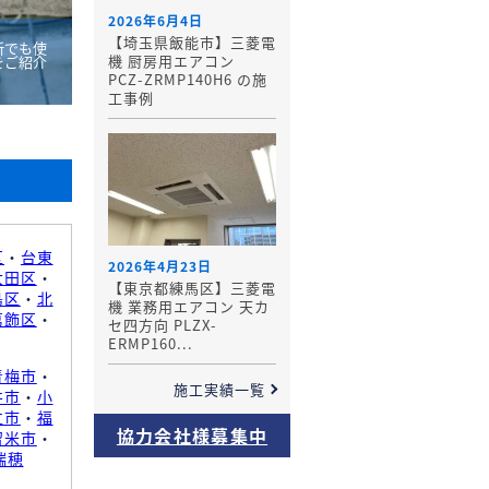
2026年6月4日
【埼玉県飯能市】三菱電
所でも使
機 厨房用エアコン
をご紹介
PCZ-ZRMP140H6 の施
工事例
区
・
台東
2026年4月23日
大田区
・
【東京都練馬区】三菱電
島区
・
北
機 業務用エアコン 天カ
葛飾区
・
セ四方向 PLZX-
ERMP160...
青梅市
・
施工実績一覧
井市
・
小
立市
・
福
協力会社様募集中
留米市
・
瑞穂