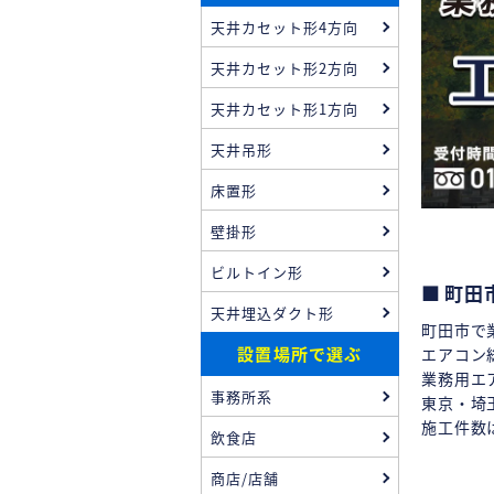
天井カセット形4方向
天井カセット形2方向
天井カセット形1方向
天井吊形
床置形
壁掛形
ビルトイン形
町田
天井埋込ダクト形
町田市で
設置場所で選ぶ
エアコン
業務用エ
事務所系
東京・埼
施工件数
飲食店
商店/店舗