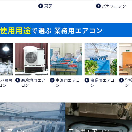
東芝
パナソニック
使用用途
で選ぶ 業務用エアコン
ン/厨房
寒冷地用エア
中温用エアコ
農業用エアコ
学
コン
コン
ン
ン
ン
用エアコン
工場用エアコン