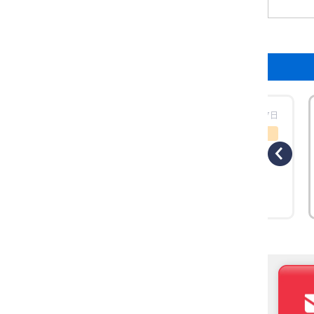
工時場所：【東京都大田区】三菱電機
更新日：2026年07月27日
工事概要
工事のきっかけ 東京都大田区にある某事務
所様より、「空調の効きが悪く、異音も気
になる」とのご相談をいただきました。既
存機器はナショナル製の天井カセット形
（四方向）空調機で、長年ご使用されてい
たこともあり、経年劣化による性能低下が
見られました。省エネ性や快適性の向上も
踏まえ、