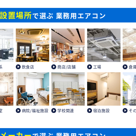
設置場所
で選ぶ 業務用エアコン
系
飲食店
商店/店舗
工場
倉
室
病院/福祉施設
学校関連
宿泊施設
そ
メーカー
で選ぶ 業務用エアコン