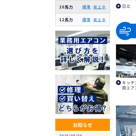
日立
10馬力
標準
省エネ
12馬力
標準
省エネ
キッチ
用エア
お知らせ
ビル
2026/08/04