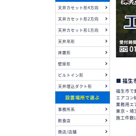
天井カセット形4方向
天井カセット形2方向
天井カセット形1方向
天井吊形
床置形
壁掛形
ビルトイン形
福生
天井埋込ダクト形
福生市で
設置場所で選ぶ
エアコン
業務用エ
事務所系
東京・埼
施工件数
飲食店
商店/店舗