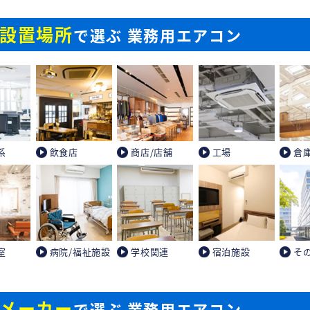
設置場所
で選ぶ 業務用エアコン
系
飲食店
商店/店舗
工場
倉
室
病院/福祉施設
学校関連
宿泊施設
そ
メーカー
で選ぶ 業務用エアコン