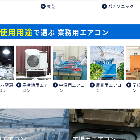
東芝
パナソニック
使用用途
で選ぶ 業務用エアコン
ン/厨房
寒冷地用エア
中温用エアコ
農業用エアコ
学
コン
コン
ン
ン
ン
用エアコン
工場用エアコン