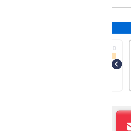
工時場所：【東京都大田区】三菱電機
更新日：2026年07月27日
工事概要
工事のきっかけ 東京都大田区にある某事務
所様より、「空調の効きが悪く、異音も気
になる」とのご相談をいただきました。既
存機器はナショナル製の天井カセット形
（四方向）空調機で、長年ご使用されてい
たこともあり、経年劣化による性能低下が
見られました。省エネ性や快適性の向上も
踏まえ、