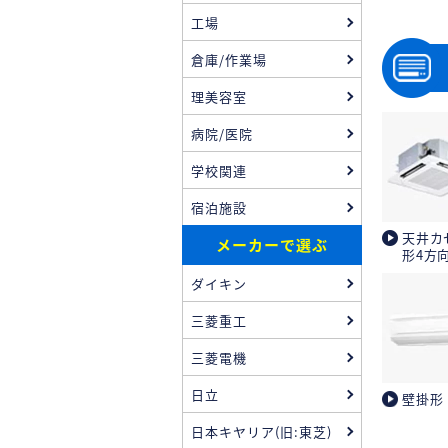
工場
倉庫/作業場
理美容室
病院/医院
学校関連
宿泊施設
天井カ
メーカーで選ぶ
形4方
ダイキン
三菱重工
三菱電機
日立
壁掛形
日本キヤリア(旧:東芝)