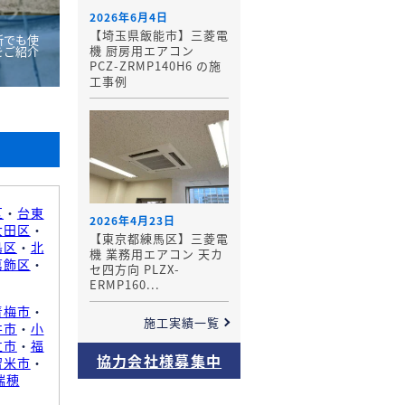
2026年6月4日
【埼玉県飯能市】三菱電
所でも使
機 厨房用エアコン
をご紹介
PCZ-ZRMP140H6 の施
工事例
区
・
台東
2026年4月23日
大田区
・
【東京都練馬区】三菱電
島区
・
北
機 業務用エアコン 天カ
葛飾区
・
セ四方向 PLZX-
ERMP160...
青梅市
・
施工実績一覧
井市
・
小
立市
・
福
協力会社様募集中
留米市
・
瑞穂