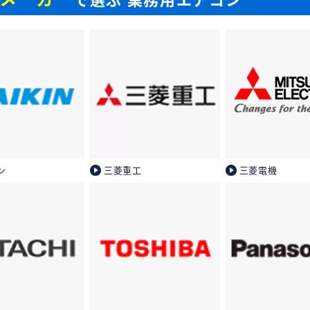
ン
三菱重工
三菱電機