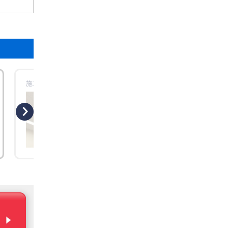
施工時場所：【東京都練馬区】三菱電機
更新日：2026年07月
工事概要
工事のきっかけ 今回ご相談いただいたの
は、練馬区にある幼児教室様からの業務
エアコン入替工事でした。 長年使用されて
いた既設エアコンは、経年による能力低
が見られ、冷暖房の効きムラや立ち上が
の遅さが気になる状態となっていました
特に幼児教室では、小さなお子様が床に
い位