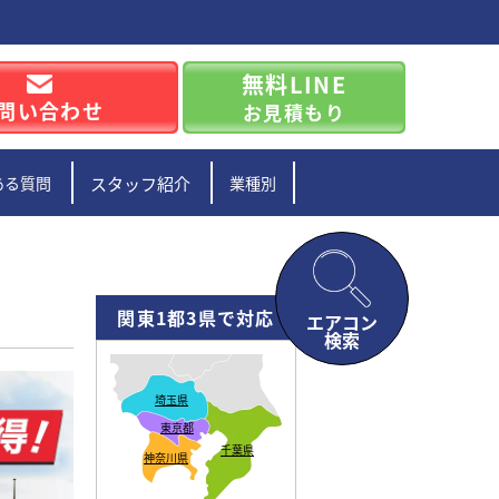
無料LINE
問い合わせ
お見積もり
ある質問
スタッフ紹介
業種別
関東1都3県で対応
エアコン
検索
埼玉県
東京都
千葉県
神奈川県