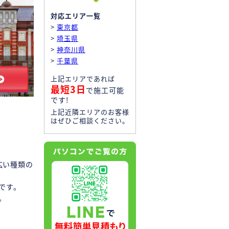
対応エリア一覧
>
東京都
>
埼玉県
>
神奈川県
>
千葉県
上記エリアであれば
最短3日
で施工可能
です!
上記近隣エリアのお客様
はぜひご相談ください。
広い種類の
です。
。