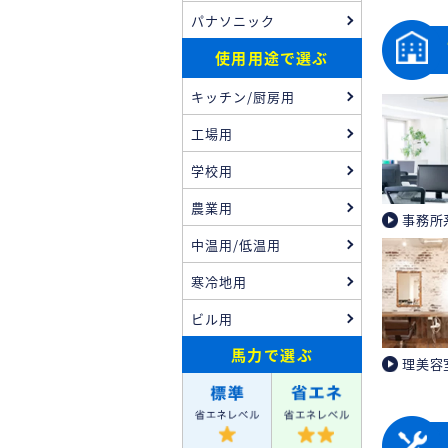
パナソニック
使用用途で選ぶ
キッチン/厨房用
工場用
学校用
農業用
事務所
中温用/低温用
寒冷地用
ビル用
馬力
で選ぶ
理美容