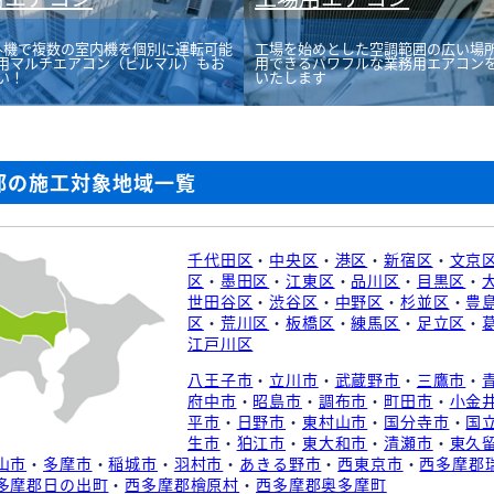
外機で複数の室内機を個別に運転可能
工場を始めとした空調範囲の広い場
用マルチエアコン（ビルマル）もお
用できるパワフルな業務用エアコン
い！
いたします
都の施工対象地域一覧
千代田区
・
中央区
・
港区
・
新宿区
・
文京
区
・
墨田区
・
江東区
・
品川区
・
目黒区
・
世田谷区
・
渋谷区
・
中野区
・
杉並区
・
豊
区
・
荒川区
・
板橋区
・
練馬区
・
足立区
・
江戸川区
八王子市
・
立川市
・
武蔵野市
・
三鷹市
・
府中市
・
昭島市
・
調布市
・
町田市
・
小金
平市
・
日野市
・
東村山市
・
国分寺市
・
国
生市
・
狛江市
・
東大和市
・
清瀬市
・
東久
山市
・
多摩市
・
稲城市
・
羽村市
・
あきる野市
・
西東京市
・
西多摩郡
多摩郡日の出町
・
西多摩郡檜原村
・
西多摩郡奥多摩町