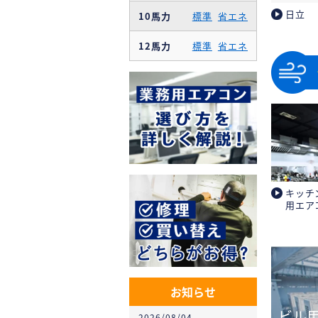
日立
10馬力
標準
省エネ
12馬力
標準
省エネ
キッチ
用エア
お知らせ
ビル
2026/08/04