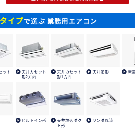
タイプ
で選ぶ 業務用エアコン
セット
天井カセット
天井カセット
天井吊形
床
向
形2方向
形1方向
ビルトイン形
天井埋込ダク
ワンダ風流
ト形