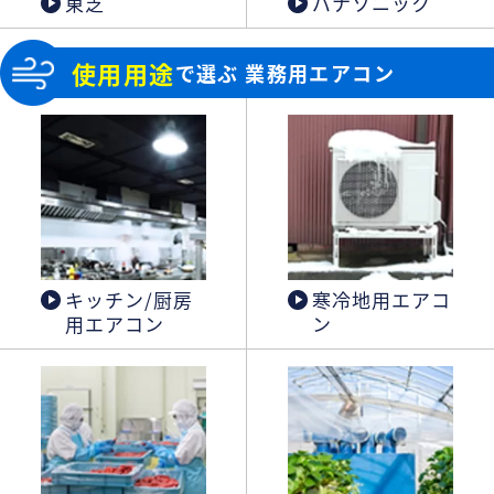
東芝
パナソニック
使用用途
で選ぶ 業務用エアコン
キッチン/厨房
寒冷地用エアコ
用エアコン
ン