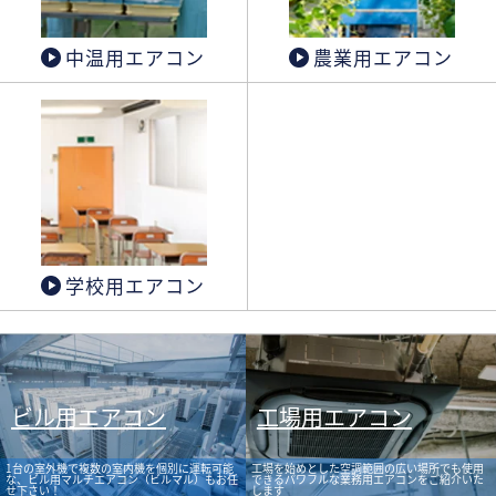
中温用エアコン
農業用エアコン
学校用エアコン
ビル用エアコン
工場用エアコン
1台の室外機で複数の室内機を個別に運転可能
工場を始めとした空調範囲の広い場所でも使用
な、ビル用マルチエアコン（ビルマル）もお任
できるパワフルな業務用エアコンをご紹介いた
せ下さい！
します