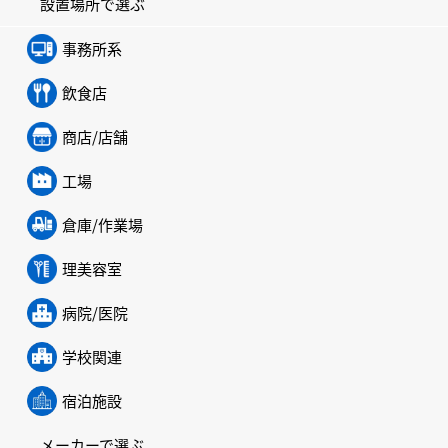
設置場所で選ぶ
事務所系
飲食店
商店/店舗
工場
倉庫/作業場
理美容室
病院/医院
学校関連
宿泊施設
メーカーで選ぶ