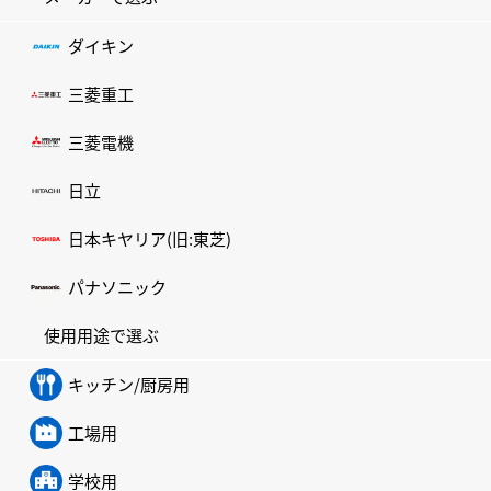
ダイキン
三菱重工
三菱電機
日立
日本キヤリア(旧:東芝)
パナソニック
使用用途で選ぶ
キッチン/厨房用
工場用
学校用