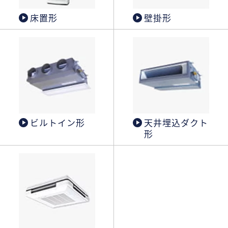
床置形
壁掛形
ビルトイン形
天井埋込ダクト
形