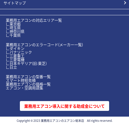
サイトマップ
業務用エアコンの対応エリア一覧
∟東京都
∟埼玉県
∟神奈川県
∟千葉県
業務用エアコンのエラーコード(メーカー一覧)
∟ダイキン
∟パナソニック
∟三菱重工
∟三菱電機
∟日本キヤリア(旧:東芝)
∟日立
業務用エアコンの型番一覧
スマート時短見積
業務用エアコンの価格一覧
エアコン・空調用語集
業務用エアコン導入に関する助成金について
Copyright © 2023 業務用エアコンのエアコン総本店 All rights reserved.