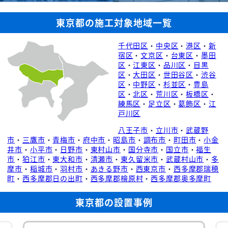
東京都の施工対象地域一覧
千代田区
・
中央区
・
港区
・
新
宿区
・
文京区
・
台東区
・
墨田
区
・
江東区
・
品川区
・
目黒
区
・
大田区
・
世田谷区
・
渋谷
区
・
中野区
・
杉並区
・
豊島
区
・
北区
・
荒川区
・
板橋区
・
練馬区
・
足立区
・
葛飾区
・
江
戸川区
八王子市
・
立川市
・
武蔵野
市
・
三鷹市
・
青梅市
・
府中市
・
昭島市
・
調布市
・
町田市
・
小金
井市
・
小平市
・
日野市
・
東村山市
・
国分寺市
・
国立市
・
福生
市
・
狛江市
・
東大和市
・
清瀬市
・
東久留米市
・
武蔵村山市
・
多
摩市
・
稲城市
・
羽村市
・
あきる野市
・
西東京市
・
西多摩郡瑞穂
町
・
西多摩郡日の出町
・
西多摩郡檜原村
・
西多摩郡奥多摩町
東京都の設置事例